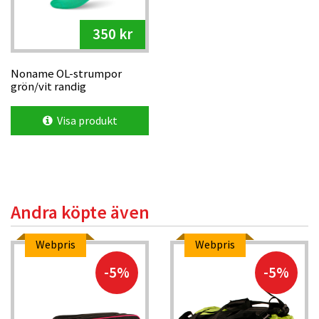
350 kr
Noname OL-strumpor
grön/vit randig
Visa produkt
Andra köpte även
Webpris
Webpris
-5%
-5%