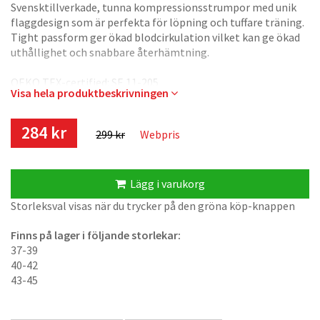
Svensktillverkade, tunna kompressionsstrumpor med unik
flaggdesign som är perfekta för löpning och tuffare träning.
Tight passform ger ökad blodcirkulation vilket kan ge ökad
uthållighet och snabbare återhämtning.
OEKO TEX-certified: SE 11-205
Visa hela produktbeskrivningen
Tillverkade i Sverige.
284 kr
299 kr
Webpris
Lägg i varukorg
Storleksval visas när du trycker på den gröna köp-knappen
Finns på lager i följande storlekar:
37-39
40-42
43-45