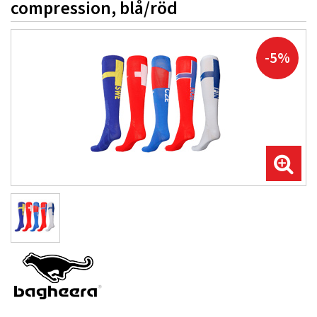
compression, blå/röd
-5%