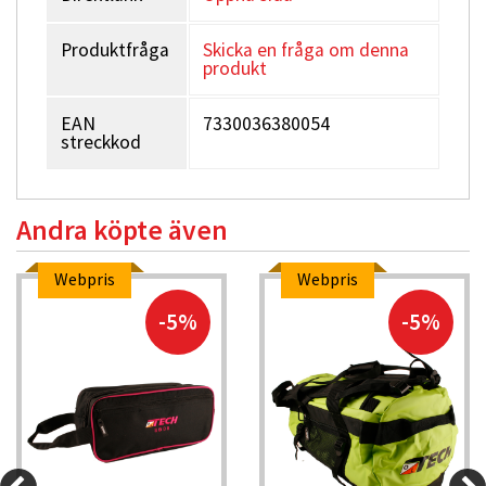
Produktfråga
Skicka en fråga om denna
produkt
EAN
7330036380054
streckkod
Andra köpte även
Webpris
Webpris
-5%
-5%