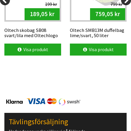
199 kr
799 kr
189,05 kr
759,05 kr
Oltech skobag SB08
Oltech SMB13M duffelbag
svart/lila med Oltechlogo
lime/svart, 50 liter
Visa produkt
Visa produkt
Tävlingsförsäljning