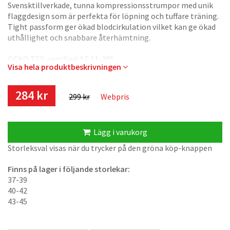
Svensktillverkade, tunna kompressionsstrumpor med unik
flaggdesign som är perfekta för löpning och tuffare träning.
Tight passform ger ökad blodcirkulation vilket kan ge ökad
uthållighet och snabbare återhämtning.
OEKO TEX-certified: SE 11-205
Visa hela produktbeskrivningen
Tillverkade i Sverige.
284 kr
299 kr
Webpris
Lägg i varukorg
Storleksval visas när du trycker på den gröna köp-knappen
Finns på lager i följande storlekar:
37-39
40-42
43-45