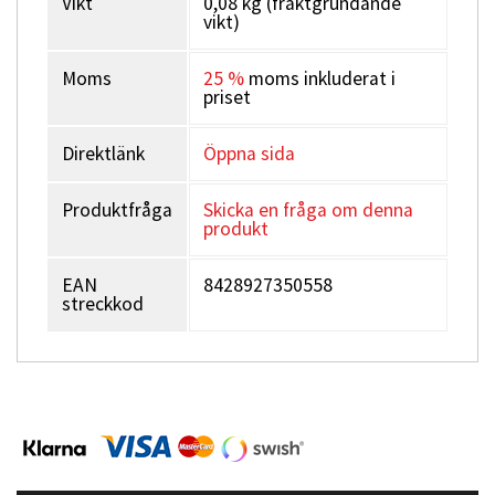
Vikt
0,08 kg (fraktgrundande
vikt)
Moms
25 %
moms inkluderat i
priset
Direktlänk
Öppna sida
Produktfråga
Skicka en fråga om denna
produkt
EAN
8428927350558
streckkod