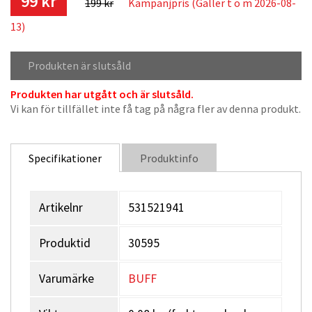
99 kr
199 kr
Kampanjpris (Gäller t o m 2026-08-
13)
Produkten är slutsåld
Produkten har utgått och är slutsåld.
Vi kan för tillfället inte få tag på några fler av denna produkt.
Specifikationer
Produktinfo
Artikelnr
531521941
Produktid
30595
Varumärke
BUFF