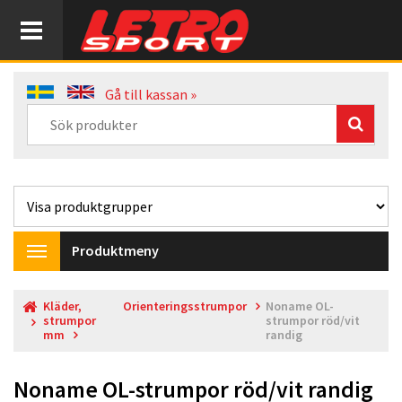
Gå till kassan »
Produktmeny
Toggle
navigation
Kläder,
Orienteringsstrumpor
Noname OL-
strumpor
strumpor röd/vit
mm
randig
Noname OL-strumpor röd/vit randig