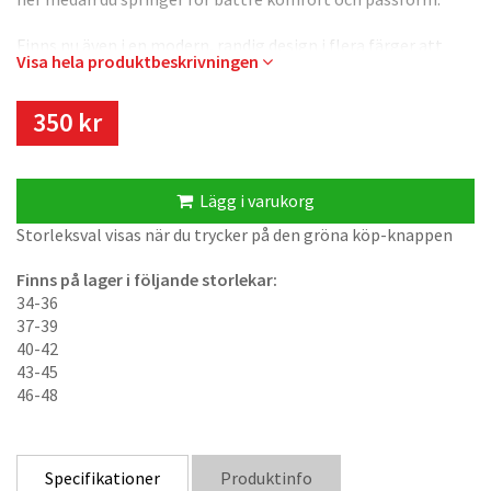
Finns nu även i en modern, randig design i flera färger att
Visa hela produktbeskrivningen
välja bland.
350 kr
Lägg i varukorg
Storleksval visas när du trycker på den gröna köp-knappen
Finns på lager i följande storlekar:
34-36
37-39
40-42
43-45
46-48
Specifikationer
Produktinfo