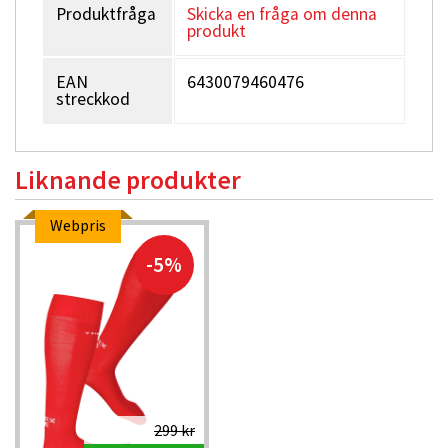
Produktfråga
Skicka en fråga om denna
produkt
EAN
6430079460476
streckkod
Liknande produkter
Webpris
-5%
299 kr