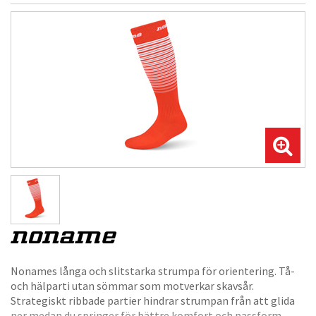
Nonames långa och slitstarka strumpa för orientering. Tå-
och hälparti utan sömmar som motverkar skavsår.
Strategiskt ribbade partier hindrar strumpan från att glida
ner medan du springer för bättre komfort och passform.