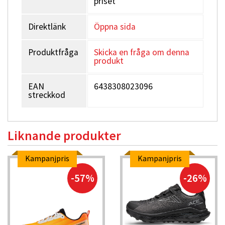
priset
Direktlänk
Öppna sida
Produktfråga
Skicka en fråga om denna
produkt
EAN
6438308023096
streckkod
Liknande produkter
Kampanjpris
Kampanjpris
-57%
-26%