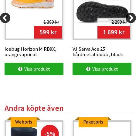
1 399 kr
2 299 kr
599 kr
1 699 kr
Icebug Horizon M RB9X,
VJ Sarva Ace 25
orange/apricot
hårdmetalldubb, black
(limited edition)
Visa produkt
Visa produkt
Andra köpte även
Webpris
Paketpris
-5%