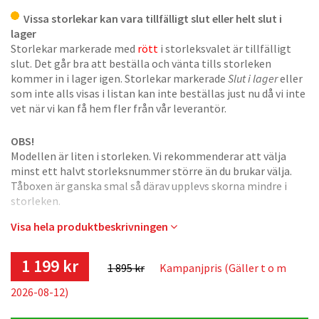
Vissa storlekar kan vara tillfälligt slut eller helt slut i
lager
Storlekar markerade med
rött
i storleksvalet är tillfälligt
slut. Det går bra att beställa och vänta tills storleken
kommer in i lager igen. Storlekar markerade
Slut i lager
eller
som inte alls visas i listan kan inte beställas just nu då vi inte
vet när vi kan få hem fler från vår leverantör.
OBS!
Modellen är liten i storleken. Vi rekommenderar att välja
minst ett halvt storleksnummer större än du brukar välja.
Tåboxen är ganska smal så därav upplevs skorna mindre i
storleken.
Visa hela produktbeskrivningen
Nya Sarva Devil5 har förbättrats ytterligare från
föregångaren Devil4. Hela 17 hårdmetalldubbar per sko gör
att den passar utmärkt för vinterträning på hala underlag.
1 199 kr
1 895 kr
Kampanjpris (Gäller t o m
Lätt material och bra dämpning i hela sulan.
2026-08-12)