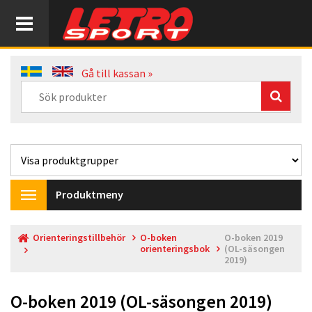
Gå till kassan »
Produktmeny
Toggle
navigation
Orienteringstillbehör
O-boken
O-boken 2019
orienteringsbok
(OL-säsongen
2019)
O-boken 2019 (OL-säsongen 2019)