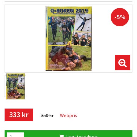
-5%
333 kr
350 kr
Webpris
Lägg i varukorg