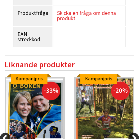
Produktfråga
Skicka en fråga om denna
produkt
EAN
streckkod
Liknande produkter
Kampanjpris
Kampanjpris
-33%
-20%