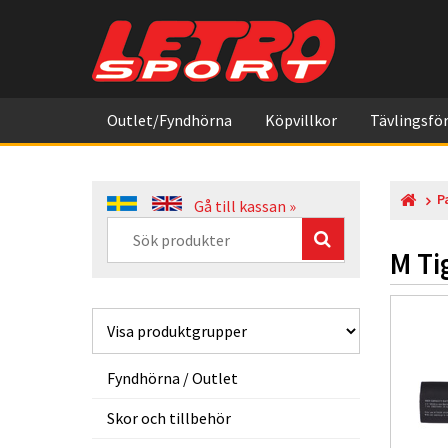
Outlet/Fyndhörna
Köpvillkor
Tävlingsför
P
Gå till kassan »
M Tig
Fyndhörna / Outlet
Skor och tillbehör