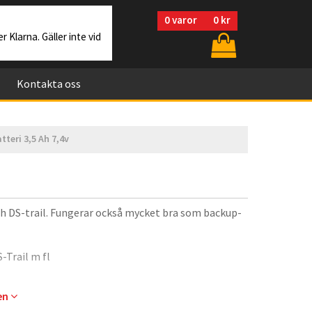
0
varor
0 kr
r Klarna. Gäller inte vid
Kontakta oss
tteri 3,5 Ah 7,4v
ch DS-trail. Fungerar också mycket bra som backup-
S-Trail m fl
gen