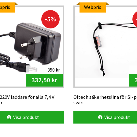
bpris
Webpris
-5%
350 kr
332,50 kr
220V laddare för alla 7,4 V
Oltech säkerhetslina för SI-p
er
svart
Visa produkt
Visa produkt