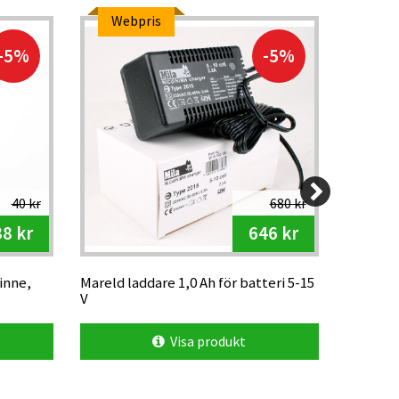
Webpris
Web
-5%
-5%
40 kr
680 kr
38 kr
646 kr
inne,
Mareld laddare 1,0 Ah för batteri 5-15
M Tiger 
V
Visa produkt