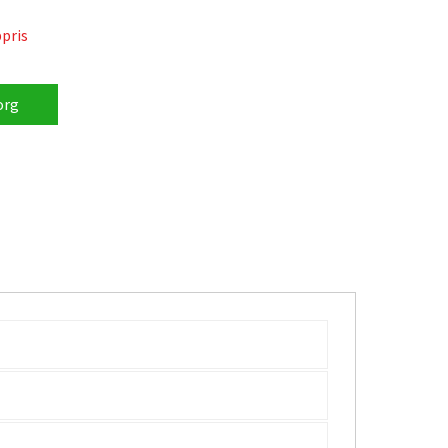
t har lika värden som ditt gamla batteri om du byter
pris
en gamla X10-modellen.
org