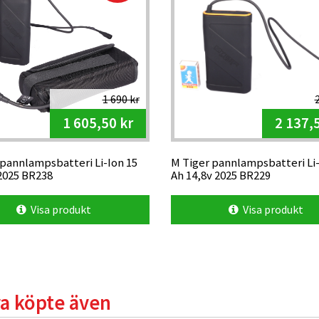
1 690 kr
2
1 605,50 kr
2 137,
 pannlampsbatteri Li-Ion 15
M Tiger pannlampsbatteri Li-
 2025 BR238
Ah 14,8v 2025 BR229
Visa produkt
Visa produkt
a köpte även