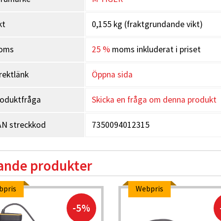
kt
0,155 kg (fraktgrundande vikt)
oms
25 %
moms inkluderat i priset
rektlänk
Öppna sida
oduktfråga
Skicka en fråga om denna produkt
N streckkod
7350094012315
ande produkter
bpris
Webpris
-5%