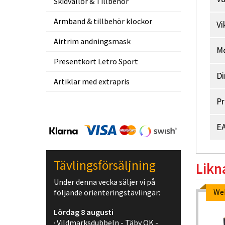
Skidvallor & Tillbehör
Armband & tillbehör klockor
Vi
Airtrim andningsmask
M
Presentkort Letro Sport
Di
Artiklar med extrapris
Pr
EA
Tävlingsförsäljning
Likn
Under denna vecka säljer vi på
We
följande orienteringstävlingar:
Lördag 8 augusti
· Vildmarksdubbeln - Täby OK -