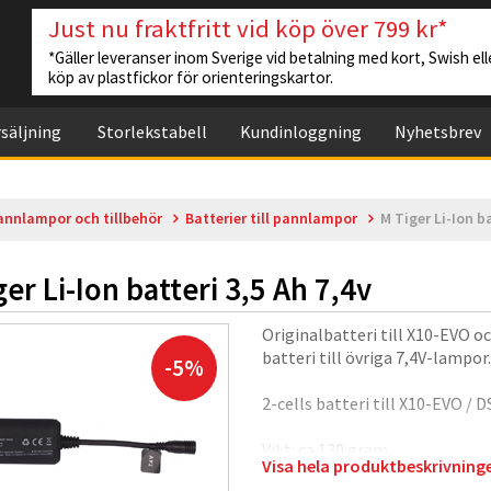
Just nu fraktfritt vid köp över 799 kr*
*Gäller leveranser inom Sverige vid betalning med kort, Swish elle
köp av plastfickor för orienteringskartor.
säljning
Storlekstabell
Kundinloggning
Nyhetsbrev
annlampor och tillbehör
Batterier till pannlampor
M Tiger Li-Ion ba
er Li-Ion batteri 3,5 Ah 7,4v
Originalbatteri till X10-EVO o
batteri till övriga 7,4V-lampor.
-5%
2-cells batteri till X10-EVO / D
Vikt: ca 130 gram
Visa hela produktbeskrivnin