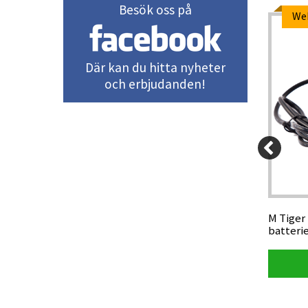
Besök oss på
We
Där kan du hitta nyheter
och erbjudanden!
39 kr
1 999 kr
knälång,
VJ Integrator 26 orienteringsskor
M Tiger 
med metalldubb, svart/gul
batteri
Visa produkt