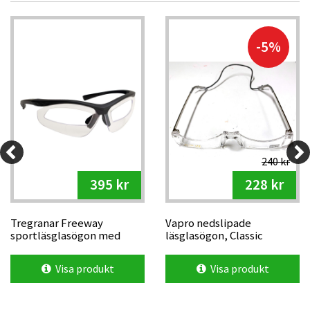
-5%
240 kr
395 kr
228 kr
Tregranar Freeway
Vapro nedslipade
sportläsglasögon med
läsglasögon, Classic
styrka
Visa produkt
Visa produkt