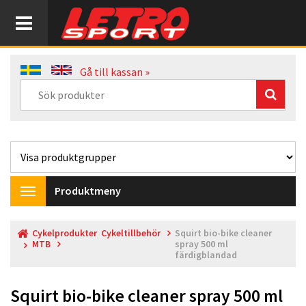
Gå till kassan »
Produktmeny
Toggle
navigation
Cykelprodukter
Cykeltillbehör
Squirt bio-bike cleaner
MTB
spray 500 ml
färdigblandad
Squirt bio-bike cleaner spray 500 ml