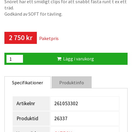
Snöret har ett smidigt clips för att snabbt fästa runt t ex ett
träd.
Godkänd av SOFT för tävling.
2 750 kr
Paketpris
Lägg i varukorg
Specifikationer
Produktinfo
Artikelnr
261053302
Produktid
26337