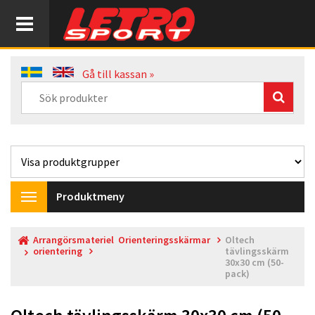
Gå till kassan »
Produktmeny
Toggle
navigation
Arrangörsmateriel
Orienteringsskärmar
Oltech
orientering
tävlingsskärm
30x30 cm (50-
pack)