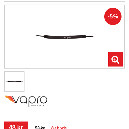
-5%
48 kr
50 kr
Webpris