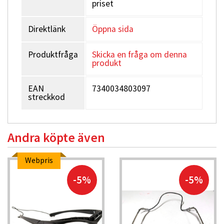
priset
Direktlänk
Öppna sida
Produktfråga
Skicka en fråga om denna
produkt
EAN
7340034803097
streckkod
Andra köpte även
Webpris
-5%
-5%