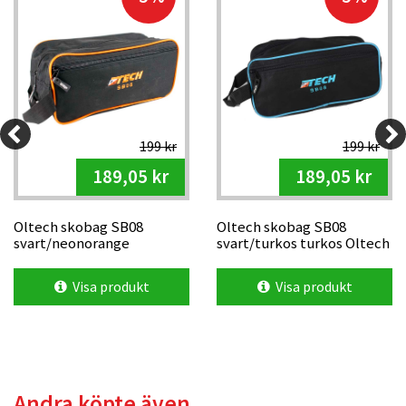
199 kr
199 kr
189,05 kr
189,05 kr
Oltech skobag SB08
Oltech skobag SB08
svart/neonorange
svart/turkos turkos Oltech
loga
Visa produkt
Visa produkt
Andra köpte även