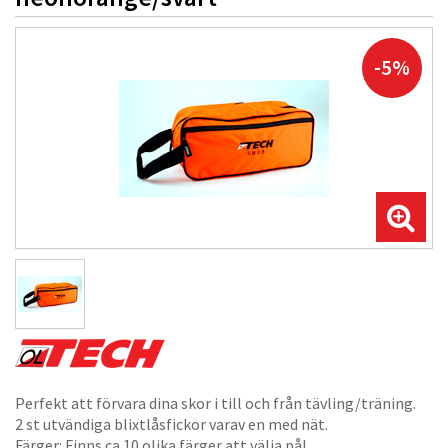
-5%
Perfekt att förvara dina skor i till och från tävling/träning.
2 st utvändiga blixtlåsfickor varav en med nät.
Färger: Finns ca 10 olika färger att välja på!