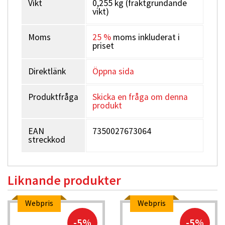
Vikt
0,255 kg (fraktgrundande
vikt)
Moms
25 %
moms inkluderat i
priset
Direktlänk
Öppna sida
Produktfråga
Skicka en fråga om denna
produkt
EAN
7350027673064
streckkod
Liknande produkter
Webpris
Webpris
-5%
-5%