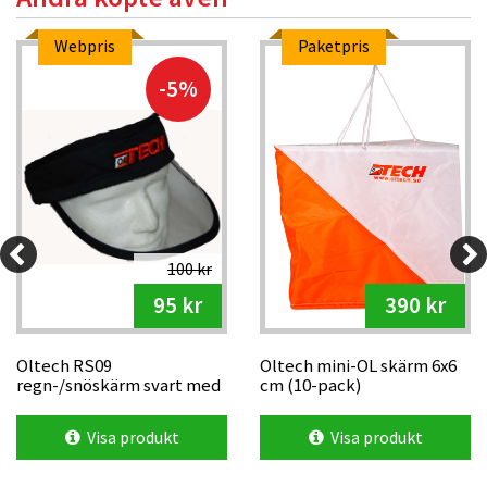
Webpris
Paketpris
-5%
100 kr
95 kr
390 kr
Oltech RS09
Oltech mini-OL skärm 6x6
regn-/snöskärm svart med
cm (10-pack)
Oltech-logga
Visa produkt
Visa produkt