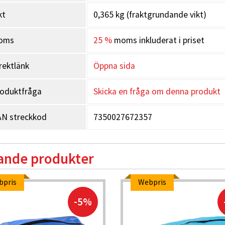
kt
0,365 kg (fraktgrundande vikt)
oms
25 %
moms inkluderat i priset
rektlänk
Öppna sida
oduktfråga
Skicka en fråga om denna produkt
N streckkod
7350027672357
ande produkter
bpris
Webpris
-5%