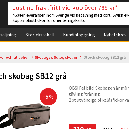
Just nu fraktfritt vid köp över 799 kr*
*Gäller leveranser inom Sverige vid betalning med kort, Swish elle
köp av plastfickor för orienteringskartor.
säljning
Storlekstabell
Kundinloggning
Nyhetsbrev
kor och tillbehör
Skobagar, Sulor, skolim
Oltech skobag SB12 grå
ch skobag SB12 grå
OBS! Fel bild. Skobagen är mörk
tävling/träning.
-5%
2 st utvändiga blixtlåsfickor v