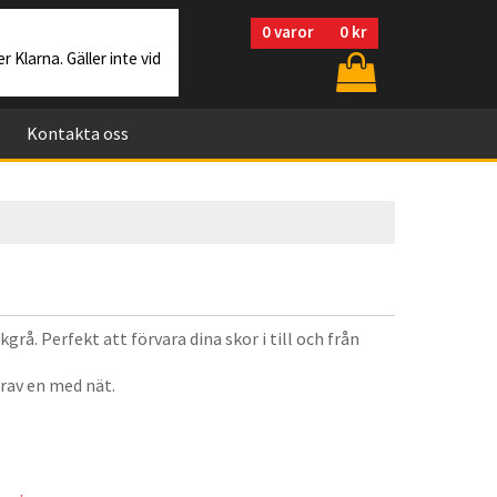
0
varor
0 kr
r Klarna. Gäller inte vid
Kontakta oss
grå. Perfekt att förvara dina skor i till och från
arav en med nät.