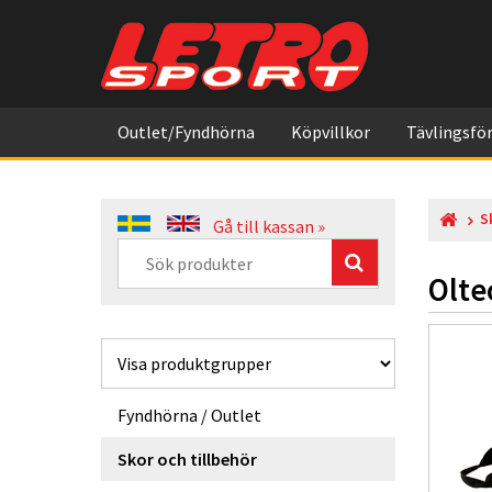
Outlet/Fyndhörna
Köpvillkor
Tävlingsför
S
Gå till kassan »
Olte
Fyndhörna / Outlet
Skor och tillbehör