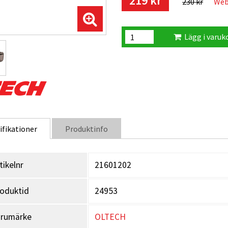
219 kr
230 kr
Web
Lägg i varuk
ifikationer
Produktinfo
tikelnr
21601202
oduktid
24953
arumärke
OLTECH