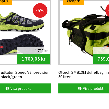
bpris
Webpris
-5%
1 799 kr
1 709,05 kr
759,0
Mudtalon Speed V2, precision
Oltech SMB13M duffelbag lim
, black/green
50 liter
Visa produkt
Visa produkt