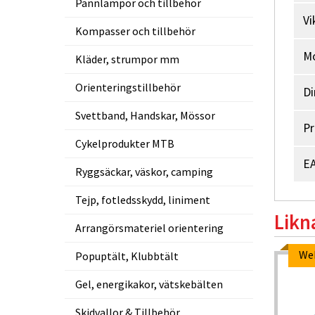
Pannlampor och tillbehör
Vi
Kompasser och tillbehör
M
Kläder, strumpor mm
Orienteringstillbehör
Di
Svettband, Handskar, Mössor
Pr
Cykelprodukter MTB
EA
Ryggsäckar, väskor, camping
Tejp, fotledsskydd, liniment
Likn
Arrangörsmateriel orientering
Webpris
We
Popuptält, Klubbtält
-5%
-5%
Gel, energikakor, vätskebälten
Skidvallor & Tillbehör