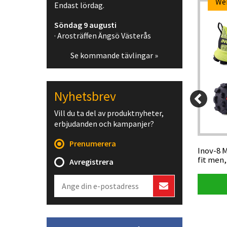
We
Endast lördag.
-17%
Söndag 9 augusti
· Arosträffen Ängsö Västerås
Se kommande tävlingar »
Nyhetsbrev
599 kr
Vill du ta del av produktnyheter,
99 kr
25 kr
erbjudanden och kampanjer?
Prenumerera
MEN M
Maurten drinkmix 160, 40 gram
Inov-8 
fit men
Avregistrera
Visa produkt