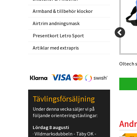
Armband & tillbehör klockor
Airtrim andningsmask
Presentkort Letro Sport
199 kr
199 kr
05 kr
189,05 kr
Artiklar med extrapris
 logga
Oltech skobag SB08 lila/svart med
Oltech 
logga
Visa produkt
Tävlingsförsäljning
Under denna vecka säljer vi på
följande orienteringstävlingar:
Andr
Lördag 8 augusti
· Vildmarksdubbeln - Täby OK -