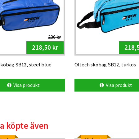
230 kr
218,50 kr
218,5
skobag SB12, steel blue
Oltech skobag SB12, turkos
Visa produkt
Visa produkt
a köpte även