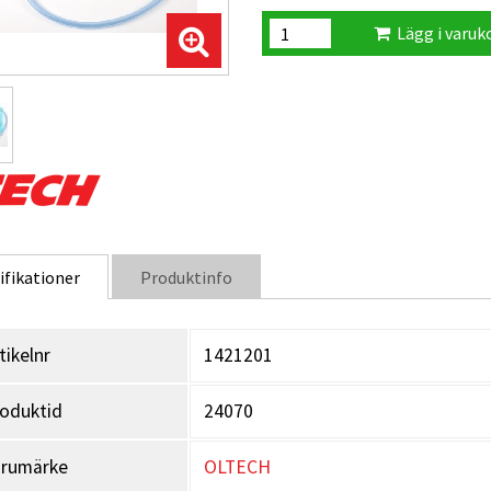
Lägg i varuk
ifikationer
Produktinfo
tikelnr
1421201
oduktid
24070
arumärke
OLTECH