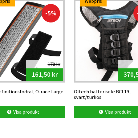
bpris
Webpris
-5%
170 kr
161,50 kr
370,5
finitionsfodral, O-race Large
Oltech batterisele BCL19,
svart/turkos
Visa produkt
Visa produkt