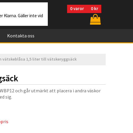
0
varor
0 kr
r Klarna. Gäller inte vid
Kontakta oss
 vätskeblåsa 1,5 liter till vätskeryggsäck
ggsäck
 WBP12 och går utmärkt att placera i andra väskor
d sig.
pris