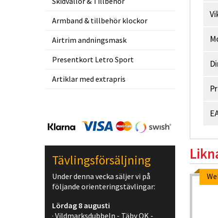
Skidvallor & Tillbehör
Vi
Armband & tillbehör klockor
M
Airtrim andningsmask
Presentkort Letro Sport
Di
Artiklar med extrapris
Pr
EA
Likn
Tävlingsförsäljning
Under denna vecka säljer vi på
We
följande orienteringstävlingar:
Lördag 8 augusti
· Vildmarksdubbeln - Täby OK -