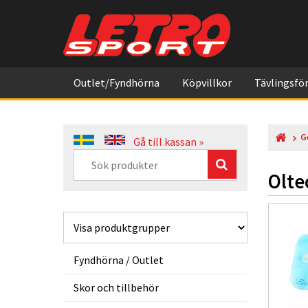
Outlet/Fyndhörna
Köpvillkor
Tävlingsför
G
Gå till kassan »
Olte
Fyndhörna / Outlet
Skor och tillbehör