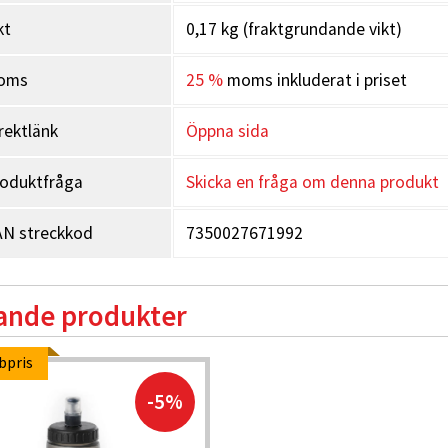
kt
0,17 kg (fraktgrundande vikt)
oms
25 %
moms inkluderat i priset
rektlänk
Öppna sida
oduktfråga
Skicka en fråga om denna produkt
N streckkod
7350027671992
ande produkter
bpris
-5%