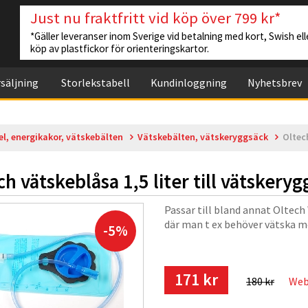
Just nu fraktfritt vid köp över 799 kr*
*Gäller leveranser inom Sverige vid betalning med kort, Swish elle
köp av plastfickor för orienteringskartor.
säljning
Storlekstabell
Kundinloggning
Nyhetsbrev
el, energikakor, vätskebälten
Vätskebälten, vätskeryggsäck
Oltech
ch vätskeblåsa 1,5 liter till vätskery
Passar till bland annat Oltech
där man t ex behöver vätska me
-5%
171 kr
180 kr
Web