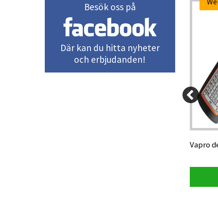
We
Besök oss på
-5%
Där kan du hitta nyheter
och erbjudanden!
170 kr
60 kr
161,50 kr
Vapro definitionsfodral, Combi Small
Vapro de
Visa produkt