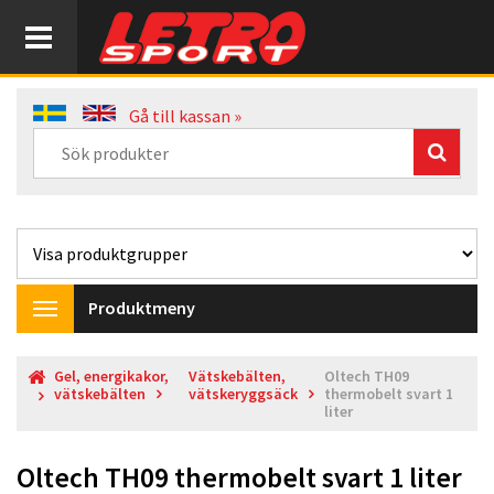
Gå till kassan »
Produktmeny
Toggle
navigation
Gel, energikakor,
Vätskebälten,
Oltech TH09
vätskebälten
vätskeryggsäck
thermobelt svart 1
liter
Oltech TH09 thermobelt svart 1 liter