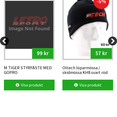
-5%
60 kr
99 kr
57 kr
M TIGER STYRFÄSTE MED
Oltech löparmössa /
GOPRO
skidmössa KH8 svart röd
logga
Visa produkt
Visa produkt