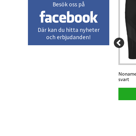
Besök oss på
Där kan du hitta nyheter
och erbjudanden!
15 kr
95 kr
14,25 kr
rt/lila
Silva slidskala 1:25 000/50 000
Noname 
svart
Visa produkt