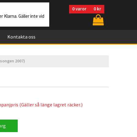
0
varor
0 kr
r Klarna. Gäller inte vid
Kontakta oss
äsongen 2007)
anjpris (Gäller så länge lagret räcker.)
org