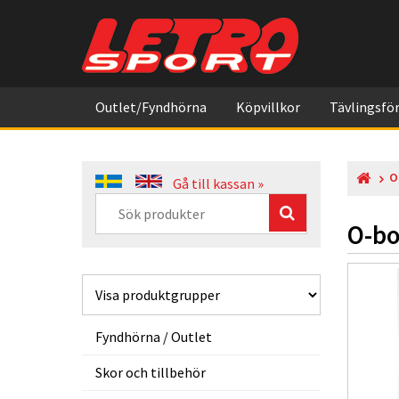
Outlet/Fyndhörna
Köpvillkor
Tävlingsför
O
Gå till kassan »
O-bo
Fyndhörna / Outlet
Skor och tillbehör