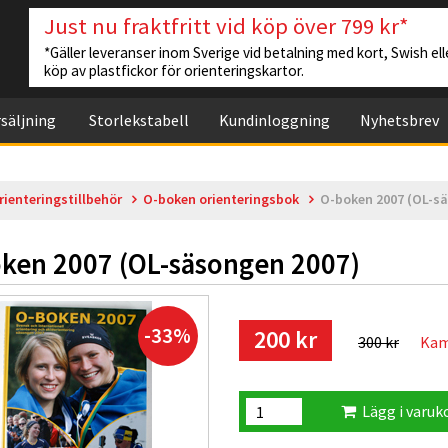
Just nu fraktfritt vid köp över 799 kr*
*Gäller leveranser inom Sverige vid betalning med kort, Swish elle
köp av plastfickor för orienteringskartor.
säljning
Storlekstabell
Kundinloggning
Nyhetsbrev
rienteringstillbehör
O-boken orienteringsbok
O-boken 2007 (OL-s
ken 2007 (OL-säsongen 2007)
-33%
200 kr
300 kr
Kamp
Lägg i varuk