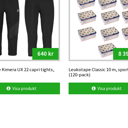
640 kr
8 3
Kimera UX 22 capri tights,
Leukotape Classic 10 m, spor
(120-pack)
Visa produkt
Visa produkt