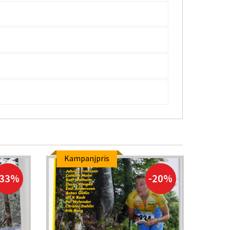
Kampanjpris
-33%
-20%