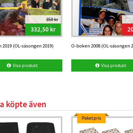
350 kr
332,50 kr
20
 2019 (OL-säsongen 2019)
O-boken 2008 (OL-säsongen 2
Visa produkt
Visa produkt
a köpte även
Paketpris