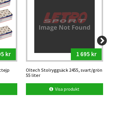
95 kr
1 695 kr
ttejp
Oltech Stolryggsäck 2455, svart/grön
Vapro de
55 liter
Visa produkt