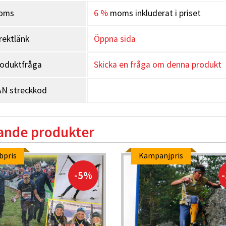
oms
6 %
moms inkluderat i priset
rektlänk
Öppna sida
oduktfråga
Skicka en fråga om denna produkt
N streckkod
ande produkter
bpris
Kampanjpris
-5%