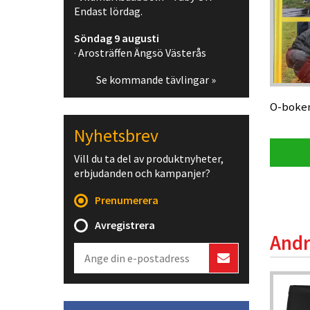
Endast lördag.
Söndag 9 augusti
· Arosträffen Ängsö Västerås
Se kommande tävlingar »
O-boken
Nyhetsbrev
Vill du ta del av produktnyheter,
erbjudanden och kampanjer?
Prenumerera
Avregistrera
Andr
Webpris
-5%