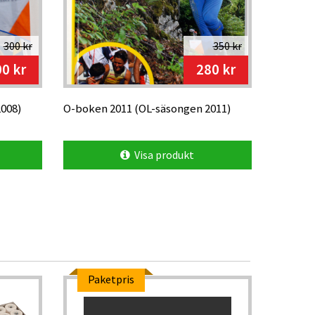
300 kr
350 kr
0 kr
280 kr
008)
O-boken 2011 (OL-säsongen 2011)
Visa produkt
Paketpris