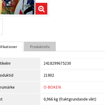
ifikationer
Produktinfo
tikelnr
2418299675230
oduktid
21802
arumärke
O-BOKEN
kt
0,966 kg (fraktgrundande vikt)