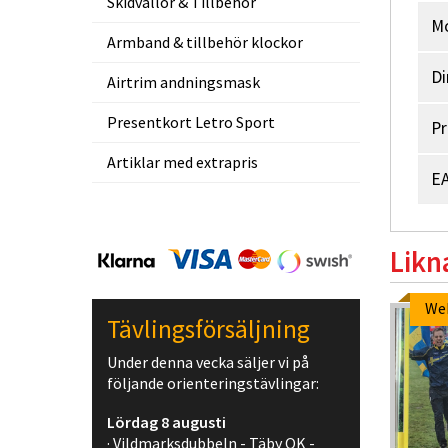
Skidvallor & Tillbehör
M
Armband & tillbehör klockor
Di
Airtrim andningsmask
Presentkort Letro Sport
Pr
Artiklar med extrapris
EA
Likn
We
Tävlingsförsäljning
Under denna vecka säljer vi på
följande orienteringstävlingar:
Lördag 8 augusti
· Vildmarksdubbeln - Täby OK -