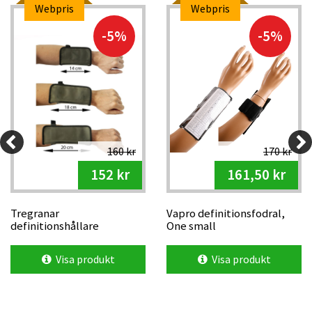
Webpris
Webpris
-5%
-5%
160 kr
170 kr
152 kr
161,50 kr
Tregranar
Vapro definitionsfodral,
definitionshållare
One small
Small/Medium/Large
Visa produkt
Visa produkt