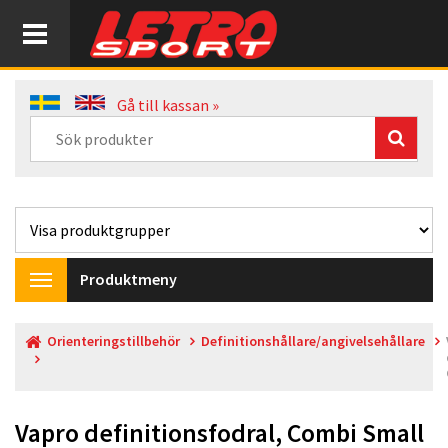
Gå till kassan »
Produktmeny
Toggle
navigation
Orienteringstillbehör
Definitionshållare/angivelsehållare
Vapro definitionsfodral, Combi Small