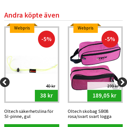
Andra köpte även
Webpris
Webpris
-5%
-5%
40 kr
199 kr
38 kr
189,05 kr
Oltech säkerhetslina för
Oltech skobag SB08
SI-pinne, gul
rosa/svart svart logga