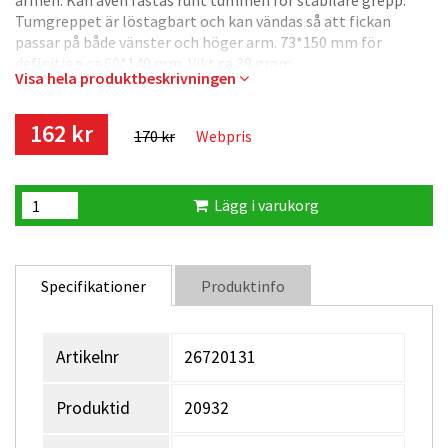
armen. Kan även fästas runt tummen för stabilare grepp.
Tumgreppet är löstagbart och kan vändas så att fickan
passar på både vänster och höger arm. 73*150 mm för
definition ca 60*140 mm. Vikt ca 39 gram.
Visa hela produktbeskrivningen
162 kr
170 kr
Webpris
Lägg i varukorg
Specifikationer
Produktinfo
Artikelnr
26720131
Produktid
20932