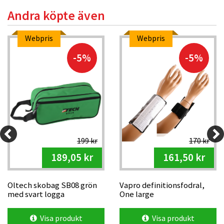
Andra köpte även
Webpris
Webpris
-5%
-5%
199 kr
170 kr
189,05 kr
161,50 kr
Oltech skobag SB08 grön
Vapro definitionsfodral,
med svart logga
One large
Visa produkt
Visa produkt