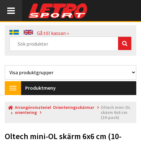
Gå till kassan »
Produktmeny
Toggle
navigation
Arrangörsmateriel
Orienteringsskärmar
Oltech mini-OL
orientering
skärm 6x6 cm
(10-pack)
Oltech mini-OL skärm 6x6 cm (10-