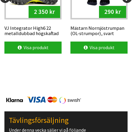
2 350 kr
290 kr
VJ Integrator High6 22
Mästarn Norrsjöstrumpan
metalldubbad högskaftad
(OL-strumpor), svart
OL-sko
Visa produkt
Visa produkt
Tävlingsförsäljning
Under denna vecka säljer vi på följande