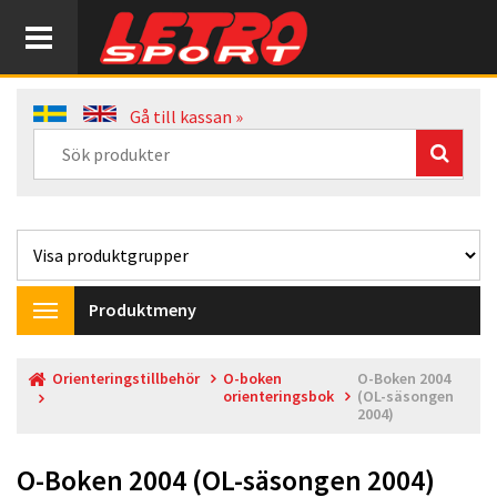
Gå till kassan »
Produktmeny
Toggle
navigation
Orienteringstillbehör
O-boken
O-Boken 2004
orienteringsbok
(OL-säsongen
2004)
O-Boken 2004 (OL-säsongen 2004)