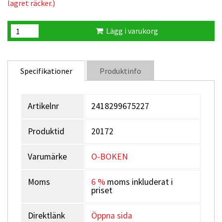
lagret räcker.)
Lägg i varukorg
Specifikationer
Produktinfo
Artikelnr
2418299675227
Produktid
20172
Varumärke
O-BOKEN
Moms
6 %
moms inkluderat i
priset
Direktlänk
Öppna sida