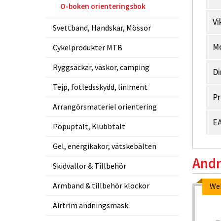
O-boken orienteringsbok
Vi
Svettband, Handskar, Mössor
M
Cykelprodukter MTB
Ryggsäckar, väskor, camping
Di
Tejp, fotledsskydd, liniment
Pr
Arrangörsmateriel orientering
EA
Popuptält, Klubbtält
Gel, energikakor, vätskebälten
Andr
Skidvallor & Tillbehör
Armband & tillbehör klockor
Webpris
We
-5%
Airtrim andningsmask