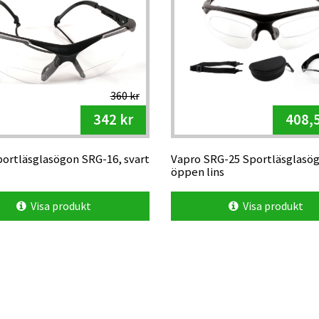
360 kr
342 kr
408,5
portläsglasögon SRG-16, svart
Vapro SRG-25 Sportläsglasö
öppen lins
Visa produkt
Visa produkt