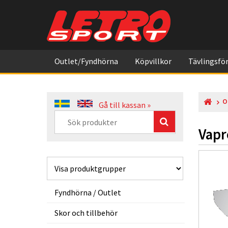
Outlet/Fyndhörna
Köpvillkor
Tävlingsför
O
Gå till kassan »
Vapr
Fyndhörna / Outlet
Skor och tillbehör