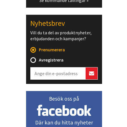
Se kommande tävlingar »
Nyhetsbrev
Vill du ta del av produktnyheter,
erbjudanden och kampanjer?
Prenumerera
Avregistrera
Besök oss på
Där kan du hitta nyheter