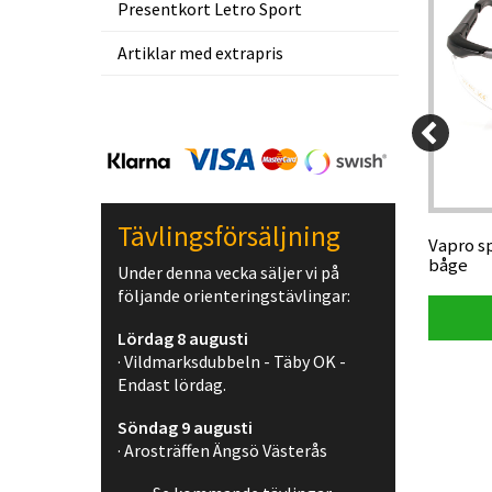
Presentkort Letro Sport
Artiklar med extrapris
295 kr
39 kr
280,25 kr
Tävlingsförsäljning
 m/rulle
Ledx förlängningskabel 100 cm
Vapro s
båge
Under denna vecka säljer vi på
följande orienteringstävlingar:
Visa produkt
Lördag 8 augusti
· Vildmarksdubbeln - Täby OK -
Endast lördag.
Söndag 9 augusti
· Arosträffen Ängsö Västerås