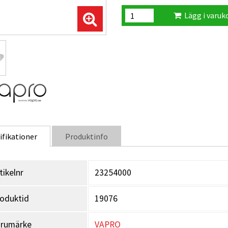
Lägg i varuk
ifikationer
Produktinfo
tikelnr
23254000
oduktid
19076
arumärke
VAPRO