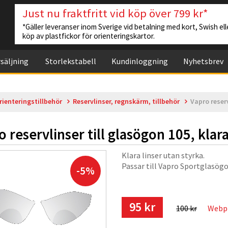
Just nu fraktfritt vid köp över 799 kr*
*Gäller leveranser inom Sverige vid betalning med kort, Swish elle
köp av plastfickor för orienteringskartor.
säljning
Storlekstabell
Kundinloggning
Nyhetsbrev
rienteringstillbehör
Reservlinser, regnskärm, tillbehör
Vapro reserv
o reservlinser till glasögon 105, klar
Klara linser utan styrka.
Passar till Vapro Sportglasög
-5%
95 kr
100 kr
Webp