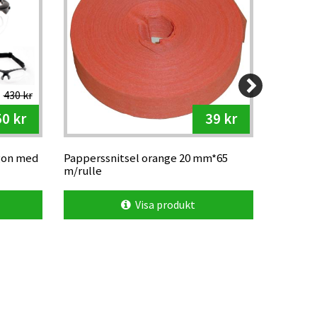
430 kr
0 kr
39 kr
gon med
Papperssnitsel orange 20 mm*65
Pappers
m/rulle
m/rulle 
Visa produkt