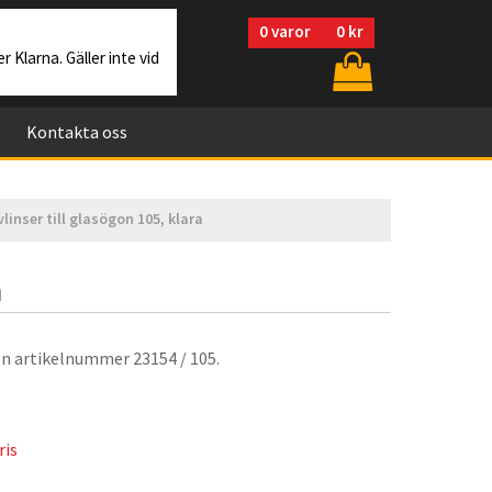
0
varor
0 kr
r Klarna. Gäller inte vid
Kontakta oss
linser till glasögon 105, klara
a
on artikelnummer 23154 / 105.
ris