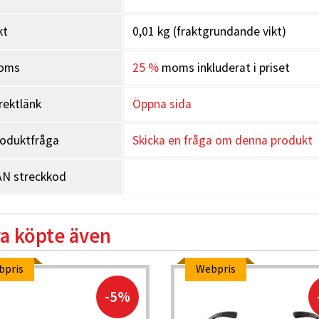
kt
0,01 kg (fraktgrundande vikt)
oms
25 %
moms inkluderat i priset
rektlänk
Öppna sida
oduktfråga
Skicka en fråga om denna produkt
N streckkod
a köpte även
bpris
Webpris
-5%