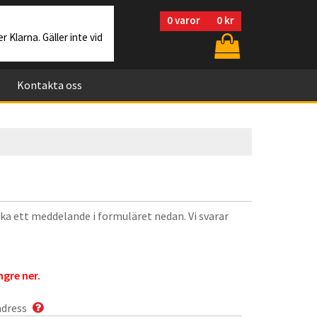
0
varor
0 kr
r Klarna. Gäller inte vid
Kontakta oss
cka ett meddelande i formuläret nedan. Vi svarar
gre ner.
adress