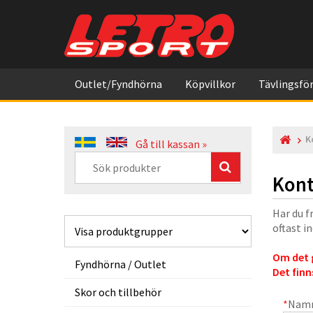
Outlet/Fyndhörna
Köpvillkor
Tävlingsför
K
Gå till kassan »
Kont
Har du f
oftast i
Om det g
Fyndhörna / Outlet
Det finn
Skor och tillbehör
*
Nam