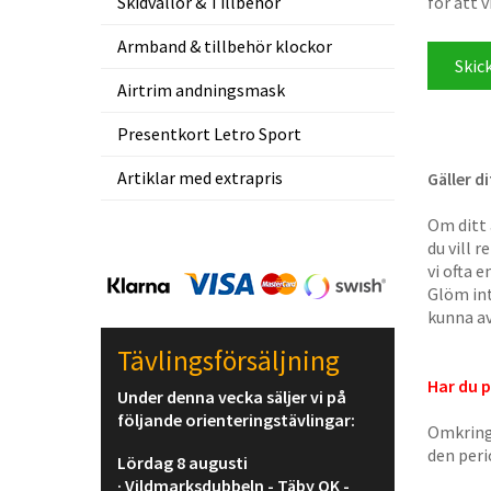
Skidvallor & Tillbehör
för att v
Armband & tillbehör klockor
Airtrim andningsmask
Presentkort Letro Sport
Artiklar med extrapris
Gäller d
Om ditt 
du vill 
vi ofta 
Glöm int
kunna av
Tävlingsförsäljning
Har du 
Under denna vecka säljer vi på
följande orienteringstävlingar:
Omkring
den per
Lördag 8 augusti
· Vildmarksdubbeln - Täby OK -