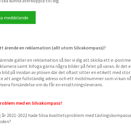
i ska kunna återkoppla till dig.
itt ärende en reklamation (allt utom Silvakompass)?
ärende gäller en reklamation så ber vi dig att skicka ett e-postme
reklamera samt bifoga gärna några bilder på felet på varan. Är det
en bild på insidan av plösen där det oftast sitter en etikett med st
e att ange fullständig adress och ett mobilnummer som vi kan nå
isera försändelse om du får en ersättningsleverans.
problem med en Silvakompass?
 år 2021-2022 hade Silva kvalitetsproblem med tävlingskompass
ioden?