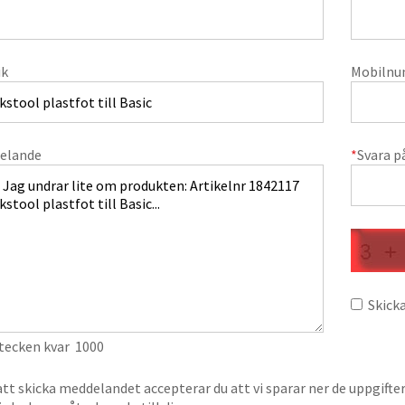
ik
Mobiln
elande
*
Svara p
Skicka
 tecken kvar
1000
t skicka meddelandet accepterar du att vi sparar ner de uppgifte