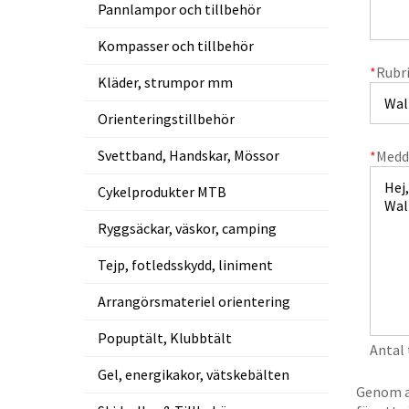
Pannlampor och tillbehör
Kompasser och tillbehör
*
Rubr
Kläder, strumpor mm
Orienteringstillbehör
Svettband, Handskar, Mössor
*
Medd
Cykelprodukter MTB
Ryggsäckar, väskor, camping
Tejp, fotledsskydd, liniment
Arrangörsmateriel orientering
Popuptält, Klubbtält
Antal
Gel, energikakor, vätskebälten
Genom at