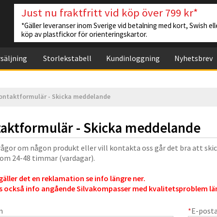
Just nu fraktfritt vid köp över 799 kr*
*Gäller leveranser inom Sverige vid betalning med kort, Swish elle
köp av plastfickor för orienteringskartor.
säljning
Storlekstabell
Kundinloggning
Nyhetsbrev
ontaktformulär - Skicka meddelande
aktformulär - Skicka meddelande
rågor om någon produkt eller vill kontakta oss går det bra att ski
nom 24-48 timmar (vardagar).
äller det en reklamation se info längre ner.
s också info angående Silvakompasser med kvalitetsproblem län
n
*
E-post