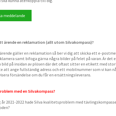
i ska kunna återkoppla till dig.
itt ärende en reklamation (allt utom Silvakompass)?
ärende gäller en reklamation så ber vi dig att skicka ett e-postme
reklamera samt bifoga gärna några bilder på felet på varan. Är det
en bild på insidan av plösen där det oftast sitter en etikett med st
e att ange fullständig adress och ett mobilnummer som vi kan nå
isera försändelse om du får en ersättningsleverans.
problem med en Silvakompass?
 år 2021-2022 hade Silva kvalitetsproblem med tävlingskompass
ioden?