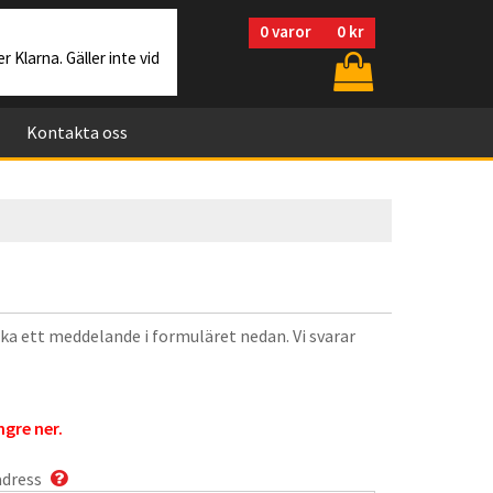
0
varor
0 kr
r Klarna. Gäller inte vid
Kontakta oss
cka ett meddelande i formuläret nedan. Vi svarar
gre ner.
adress