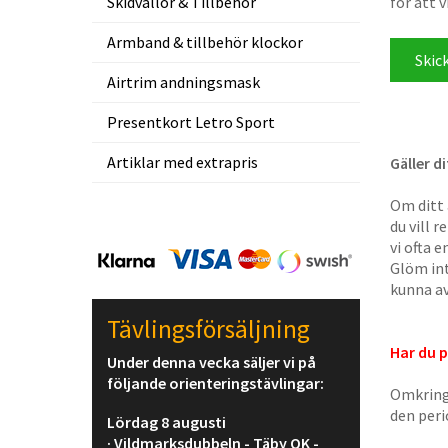
Skidvallor & Tillbehör
för att v
Armband & tillbehör klockor
Airtrim andningsmask
Presentkort Letro Sport
Artiklar med extrapris
Gäller d
Om ditt 
du vill 
vi ofta 
Glöm int
kunna av
Tävlingsförsäljning
Har du 
Under denna vecka säljer vi på
följande orienteringstävlingar:
Omkring
den per
Lördag 8 augusti
· Vildmarksdubbeln - Täby OK -