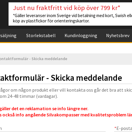
Just nu fraktfritt vid köp över 799 kr*
*Gäller leveranser inom Sverige vid betalning med kort, Swish elle
köp av plastfickor för orienteringskartor.
säljning
Storlekstabell
Kundinloggning
Nyhetsbrev
ontaktformulär - Skicka meddelande
aktformulär - Skicka meddelande
rågor om någon produkt eller vill kontakta oss går det bra att ski
nom 24-48 timmar (vardagar).
äller det en reklamation se info längre ner.
s också info angående Silvakompasser med kvalitetsproblem län
n
*
E-post