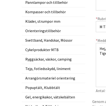
Pannlampor och tillbehör
Kompasser och tillbehör
*
Rubr
Kläder, strumpor mm
Orienteringstillbehör
Svettband, Handskar, Mössor
*
Medd
Cykelprodukter MTB
Ryggsäckar, väskor, camping
Tejp, fotledsskydd, liniment
Arrangörsmateriel orientering
Popuptält, Klubbtält
Antal
Gel, energikakor, vätskebälten
Genom at