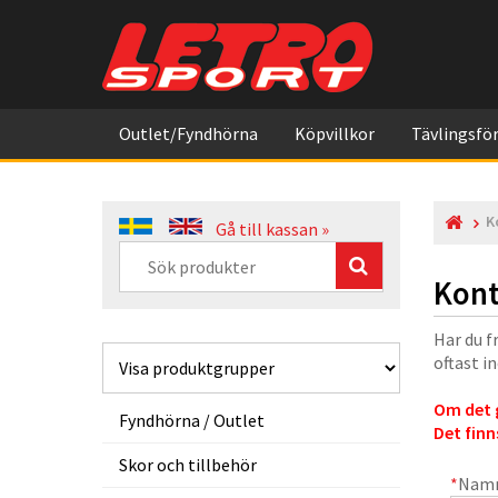
Outlet/Fyndhörna
Köpvillkor
Tävlingsför
K
Gå till kassan »
Kont
Har du f
oftast i
Om det g
Fyndhörna / Outlet
Det finn
Skor och tillbehör
*
Nam