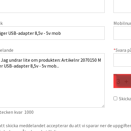
ik
Mobiln
elande
*
Svara p
Skicka
 tecken kvar
1000
t skicka meddelandet accepterar du att vi sparar ner de uppgifte