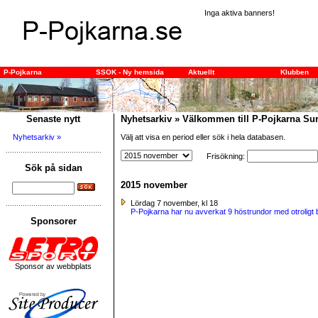
Inga aktiva banners!
Startsidan
Länkar
P-Pojkarna
SSOK - Ny hemsida
Aktuellt
Klubben
Senaste nytt
Nyhetsarkiv » Välkommen till P-Pojkarna S
Nyhetsarkiv »
Välj att visa en period eller sök i hela databasen.
Frisökning:
Sök på sidan
2015 november
Lördag 7 november, kl 18
P-Pojkarna har nu avverkat 9 höstrundor med otroligt b
Sponsorer
Sponsor av webbplats