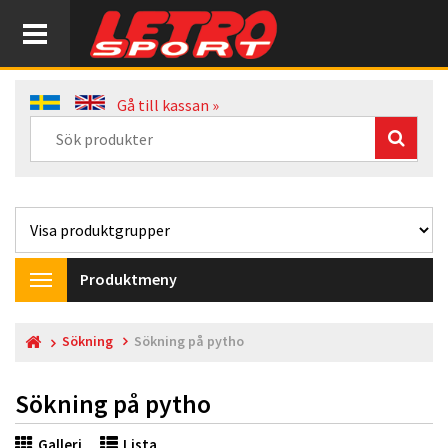
Gå till kassan »
Produktmeny
Toggle
navigation
Sökning
Sökning på pytho
Sökning på pytho
Galleri
Lista