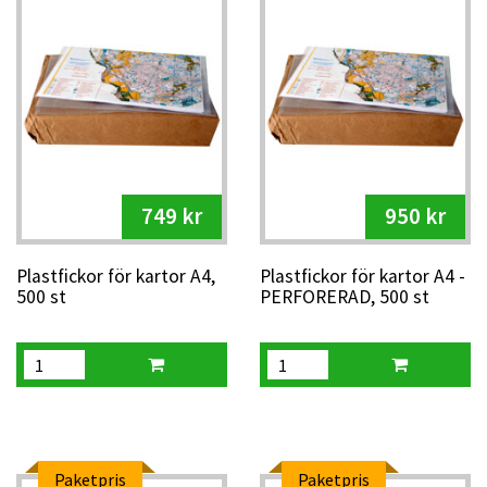
och funktion i skog och terräng.
Plastfickor för kartor i A5, A4 och A3
Perforerade fickor för stafetter och växling
Slitstarka och vädertåliga för orientering i alla
miljöer
749 kr
950 kr
Plastfickor för kartor A4,
Plastfickor för kartor A4 -
500 st
PERFORERAD, 500 st
Paketpris
Paketpris