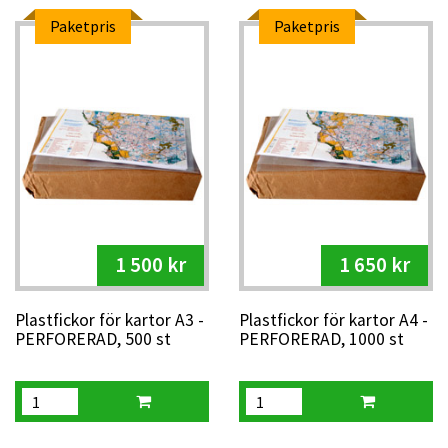
Paketpris
Paketpris
1 500 kr
1 650 kr
Plastfickor för kartor A3 -
Plastfickor för kartor A4 -
PERFORERAD, 500 st
PERFORERAD, 1000 st