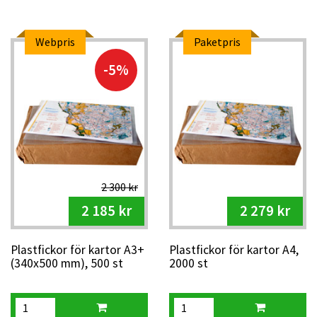
Webpris
Paketpris
-5%
2 300 kr
2 185 kr
2 279 kr
Plastfickor för kartor A3+
Plastfickor för kartor A4,
(340x500 mm), 500 st
2000 st