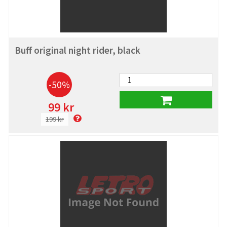
Buff original night rider, black
-50%
99 kr
199 kr