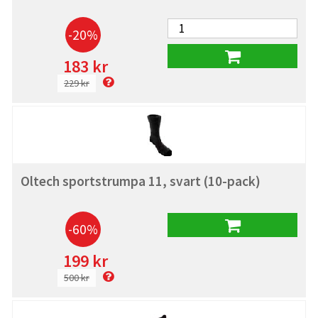
-20%
183 kr
229 kr
Oltech sportstrumpa 11, svart (10-pack)
-60%
199 kr
500 kr