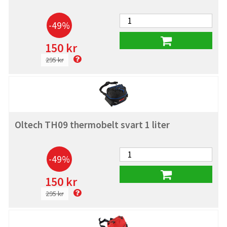
-49%
150 kr
295 kr
Oltech TH09 thermobelt svart 1 liter
-49%
150 kr
295 kr