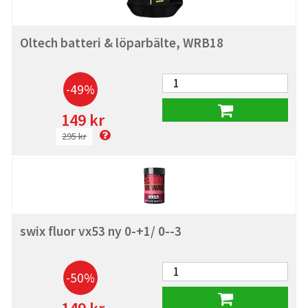
Oltech batteri & löparbälte, WRB18
-49%
149 kr
295 kr
swix fluor vx53 ny 0-+1/ 0--3
-50%