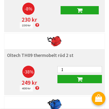
-8%
230 kr
230 kr
Oltech TH09 thermobelt röd 2 st
-38%
249 kr
400 kr