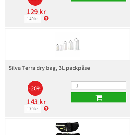
129 kr
149 kr
Silva Terra dry bag, 3L packpåse
-20%
143 kr
179 kr