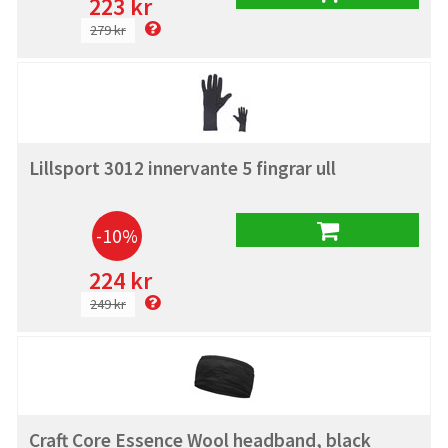
223 kr
279 kr
Lillsport 3012 innervante 5 fingrar ull
-10%
224 kr
249 kr
Craft Core Essence Wool headband, black