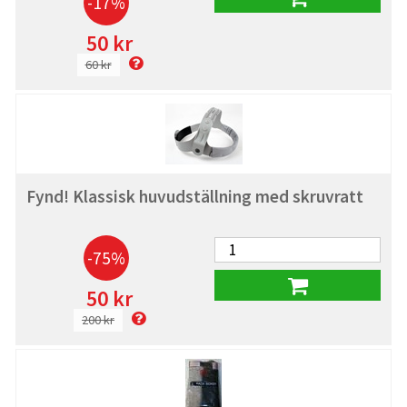
-17%
50 kr
60 kr
Fynd! Klassisk huvudställning med skruvratt
-75%
50 kr
200 kr