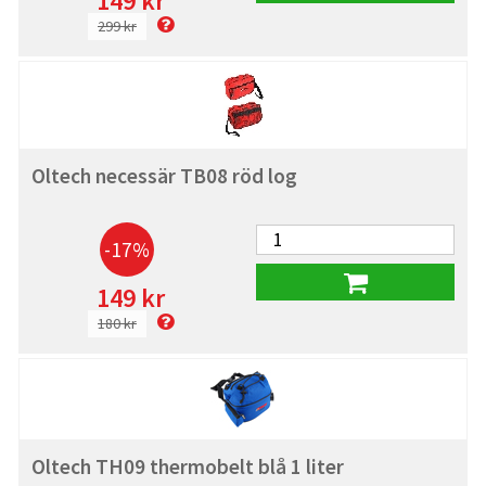
149 kr
299 kr
Oltech necessär TB08 röd log
-17%
149 kr
180 kr
Oltech TH09 thermobelt blå 1 liter