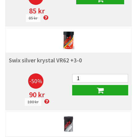
85 kr
85 kr
Swix silver krystal VR62 +3-0
-50%
90 kr
180 kr