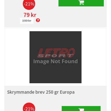
-21%
79 kr
100 kr
Skrymmande brev 250 gr Europa
-21%