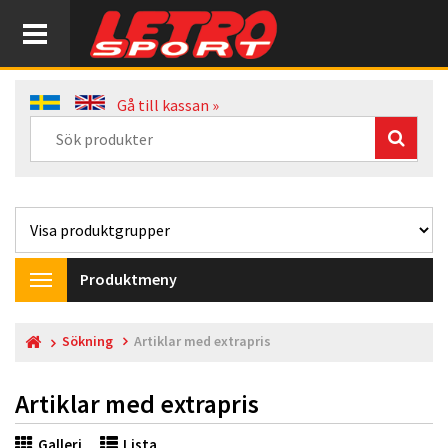
Gå till kassan »
Produktmeny
Toggle
navigation
Sökning
Artiklar med extrapris
Artiklar med extrapris
Galleri
Lista