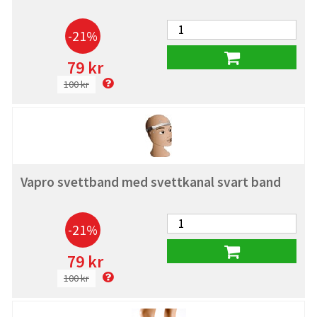
-21%
79 kr
100 kr
Vapro svettband med svettkanal svart band
-21%
79 kr
100 kr