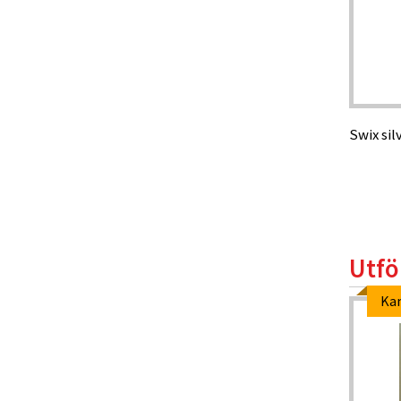
Swix sil
Utfö
Ka