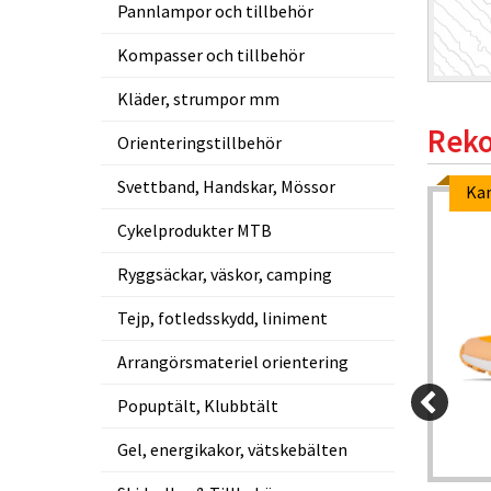
Pannlampor och tillbehör
Kompasser och tillbehör
Kläder, strumpor mm
Reko
Orienteringstillbehör
Svettband, Handskar, Mössor
Ka
Cykelprodukter MTB
Ryggsäckar, väskor, camping
Tejp, fotledsskydd, liniment
Arrangörsmateriel orientering
Popuptält, Klubbtält
Gel, energikakor, vätskebälten
60 kr
2 149 kr