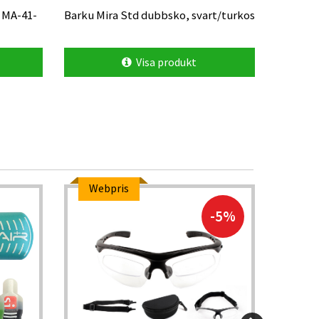
 MA-41-
Barku Mira Std dubbsko, svart/turkos
VJ Sarva
med met
Visa produkt
Webpris
Kam
-5%