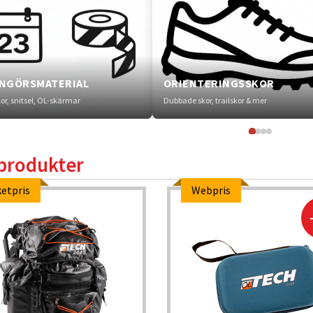
NGÖRSMATERIAL
ORIENTERINGSSKOR
kor, snitsel, OL-skärmar
Dubbade skor, trailskor & mer
produkter
etpris
Webpris