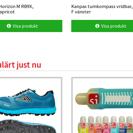
Horizon M RB9X,
Kanpas tumkompass vridbar,
apricot
F vänster
Visa produkt
Visa produkt
lärt just nu