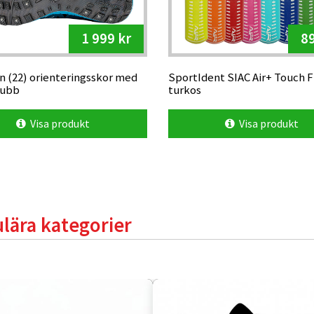
1 999 kr
89
n (22) orienteringsskor med
SportIdent SIAC Air+ Touch F
dubb
turkos
Visa produkt
Visa produkt
lära kategorier