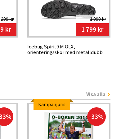
299 kr
1 999 kr
9 kr
1 799 kr
Icebug Spirit9 M OLX,
orienteringsskor med metalldubb
Visa alla
Kampanjpris
-33%
-33%