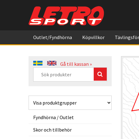
Outlet/Fyndhörna
Köpvillkor
Tävlingsför
Gå till kassan »
Fyndhörna / Outlet
Skor och tillbehör