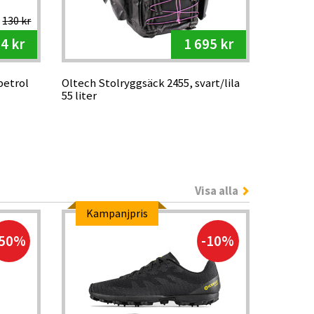
130 kr
4 kr
1 695 kr
petrol
Oltech Stolryggsäck 2455, svart/lila
55 liter
Visa alla
Kampanjpris
-50%
-10%