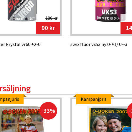
180 kr
90 kr
14
ver krystal vr60 +2-0
swix fluor vx53 ny 0-+1/ 0--3
rsäljning
mpanjpris
Kampanjpris
-33%