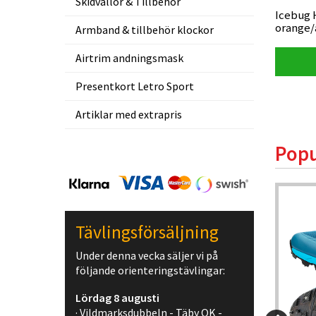
Skidvallor & Tillbehör
ttejp
VJ Bold XI, orienteringsskor med
Icebug 
metalldubb
orange/
Armband & tillbehör klockor
Airtrim andningsmask
Visa produkt
Presentkort Letro Sport
Artiklar med extrapris
Popu
Tävlingsförsäljning
Under denna vecka säljer vi på
följande orienteringstävlingar:
Lördag 8 augusti
· Vildmarksdubbeln - Täby OK -