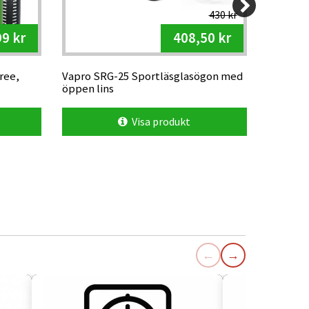
430 kr
9 kr
408,50 kr
ree,
Vapro SRG-25 Sportläsglasögon med
VJ Light
öppen lins
Visa produkt
←
→