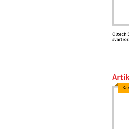
Oltech 
svart/or
Arti
Ka