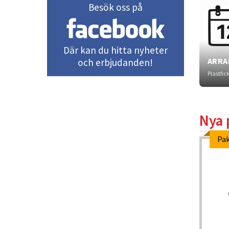
Besök oss på
Där kan du hitta nyheter
ARRA
och erbjudanden!
Plastfic
Nya 
Pak