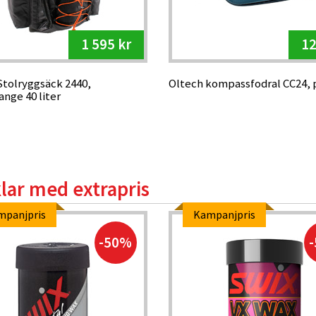
1 595 kr
12
Stolryggsäck 2440,
Oltech kompassfodral CC24, 
ange 40 liter
klar med extrapris
mpanjpris
Kampanjpris
-50%