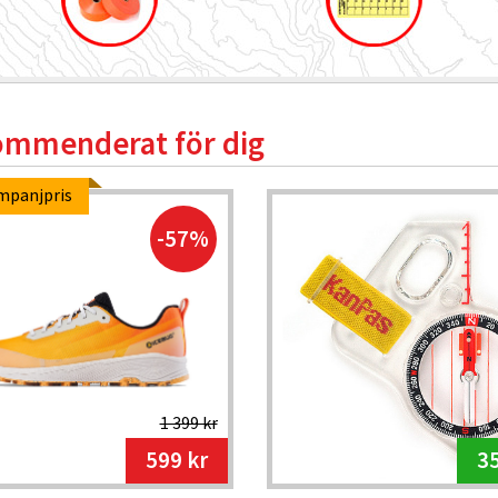
mmenderat för dig
mpanjpris
-57%
1 399 kr
599 kr
35