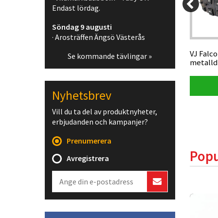
Endast lördag.
99 kr
65 kr
Söndag 9 augusti
· Arosträffen Ängsö Västerås
blå
Plastsnitsel orange 30
VJ Falco
Se kommande tävlingar »
mm*100m/rulle
metall
Visa produkt
Nyhetsbrev
Vill du ta del av produktnyheter,
erbjudanden och kampanjer?
Prenumerera
Popu
Avregistrera