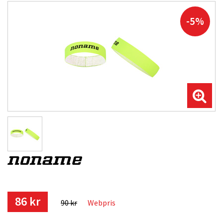
-5%
86 kr
90 kr
Webpris