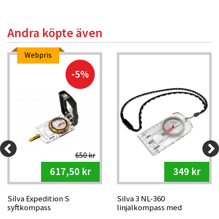
Andra köpte även
Webpris
-5%
650 kr
617,50 kr
349 kr
Silva Expedition S
Silva 3 NL-360
syftkompass
linjalkompass med
förstoring