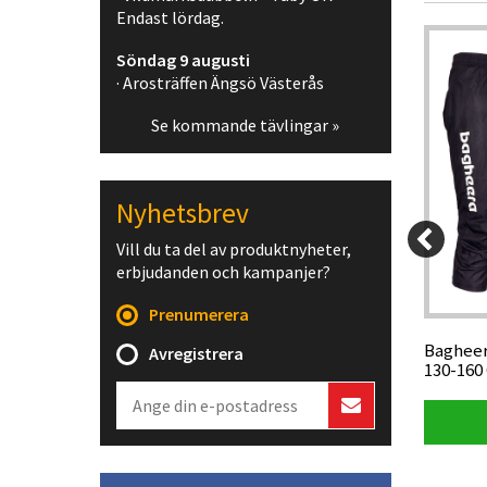
Endast lördag.
Webpris
Söndag 9 augusti
-5%
-5%
· Arosträffen Ängsö Västerås
Se kommande tävlingar »
Nyhetsbrev
Vill du ta del av produktnyheter,
140 kr
1 799 kr
erbjudanden och kampanjer?
33 kr
1 709,05 kr
Prenumerera
sic Small
Inov-8 Mudtalon Speed V2, wide fit
Bagheer
Avregistrera
men, black/green
130-160
Visa produkt