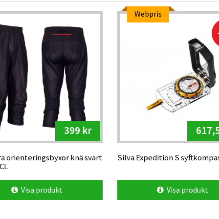
Webpris
399 kr
617,5
a orienteringsbyxor knä svart
Silva Expedition S syftkompa
 CL
Visa produkt
Visa produkt