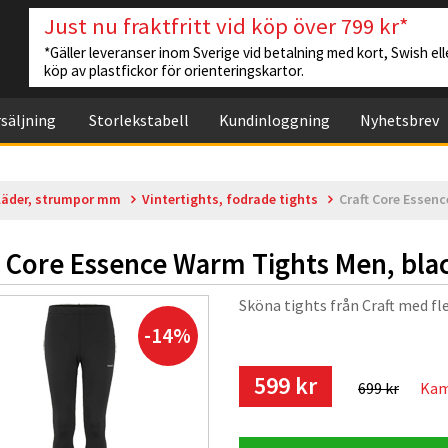
Just nu fraktfritt vid köp över 799 kr*
*Gäller leveranser inom Sverige vid betalning med kort, Swish elle
köp av plastfickor för orienteringskartor.
säljning
Storlekstabell
Kundinloggning
Nyhetsbrev
läder, strumpor mm
Vintertights, fodrade tights
Craft Core Essen
t Core Essence Warm Tights Men, bla
Sköna tights från Craft med fle
-14%
599 kr
699 kr
Kam