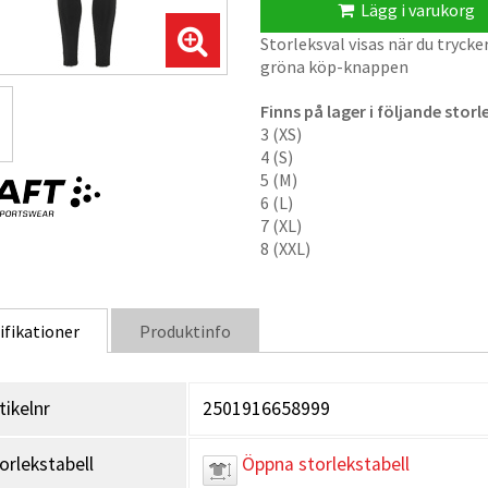
Lägg i varukorg
Storleksval visas när du trycke
gröna köp-knappen
Finns på lager i följande storl
3 (XS)
4 (S)
5 (M)
6 (L)
7 (XL)
8 (XXL)
ifikationer
Produktinfo
tikelnr
2501916658999
orlekstabell
Öppna storlekstabell