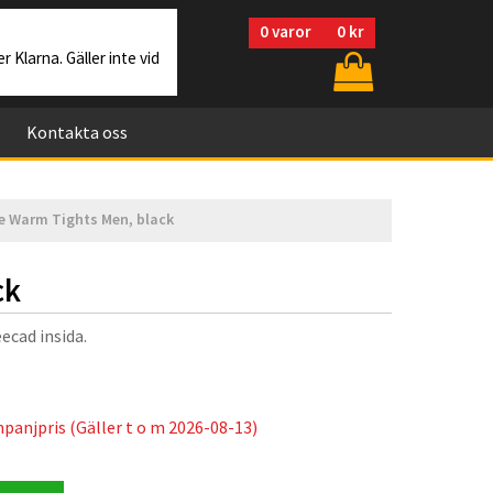
0
varor
0 kr
r Klarna. Gäller inte vid
Kontakta oss
ce Warm Tights Men, black
ck
ecad insida.
panjpris (Gäller t o m 2026-08-13)