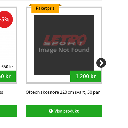
Paketpris
Web
-5%
650 kr
0 kr
1 200 kr
ss
Oltech skosnöre 120 cm svart, 50 par
Tulis hä
Visa produkt