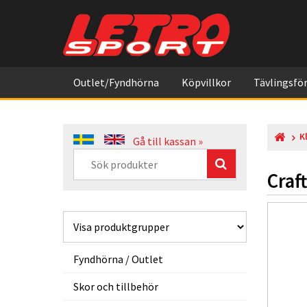
Outlet/Fyndhörna
Köpvillkor
Tävlingsför
K
Gå till kassan »
Craf
Fyndhörna / Outlet
Skor och tillbehör