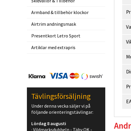
Skidvallor & Tillbehör
Pr
Armband & tillbehör klockor
Airtrim andningsmask
V
Presentkort Letro Sport
Vi
Artiklar med extrapris
M
Di
Pr
Tävlingsförsäljning
EA
Under denna vecka säljer vi på
följande orienteringstävlingar:
Lördag 8 augusti
Andr
· Vildmarksdubbeln - Täby OK -