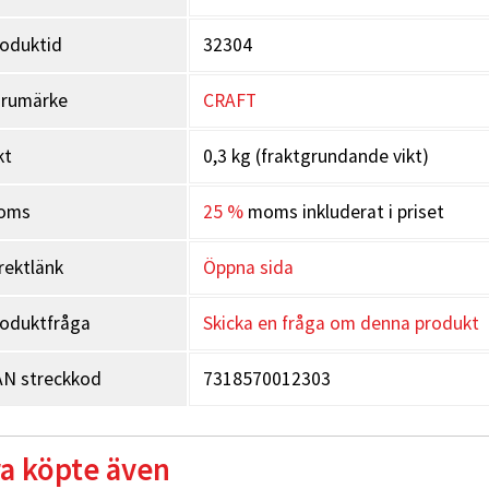
oduktid
32304
arumärke
CRAFT
kt
0,3 kg (fraktgrundande vikt)
oms
25 %
moms inkluderat i priset
rektlänk
Öppna sida
oduktfråga
Skicka en fråga om denna produkt
N streckkod
7318570012303
a köpte även