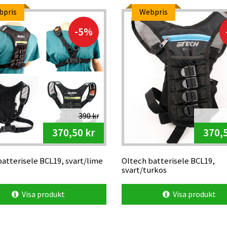
bpris
Webpris
-5%
390 kr
370,50 kr
370,5
atterisele BCL19, svart/lime
Oltech batterisele BCL19,
svart/turkos
Visa produkt
Visa produkt