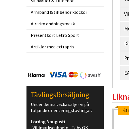
Skidvallor & Tillbehör
Armband & tillbehör klockor
Vi
Airtrim andningsmask
M
Presentkort Letro Sport
Di
Artiklar med extrapris
Pr
EA
Tävlingsförsäljning
Likn
Under denna vecka säljer vi på
Ka
följande orienteringstävlingar:
Lördag 8 augusti
· Vildmarksdubbeln - Täby OK -