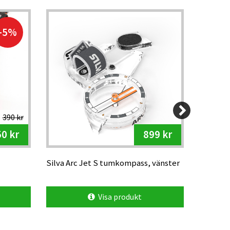
-5%
390 kr
0 kr
899 kr
Silva Arc Jet S tumkompass, vänster
VJ Bold 
metalld
Visa produkt