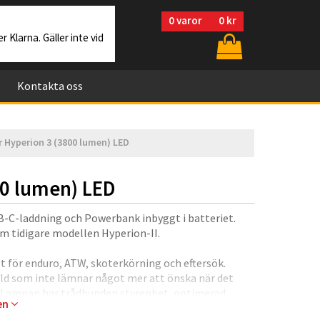
0
varor
0 kr
r Klarna. Gäller inte vid
Kontakta oss
 Hyperion 3 (3800 lumen) LED
00 lumen) LED
-C-laddning och Powerbank inbyggt i batteriet.
m tidigare modellen Hyperion-II.
et för enduro, ATW, skoterkörning och eftersök.
bild som inte lämnar något mer att önska när det
d. Lampan har trådbunden styrenhet, optimerad
gen
älsittande huvudställning. Vidare kan lampan (med