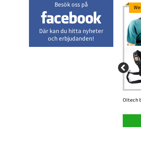
Besök oss på
Paketpris
We
-5%
Där kan du hitta nyheter
och erbjudanden!
15 kr
25 kr
1 695 kr
Oltech Stolryggsäck 2455, svart/lila
Oltech b
55 liter
Visa produkt