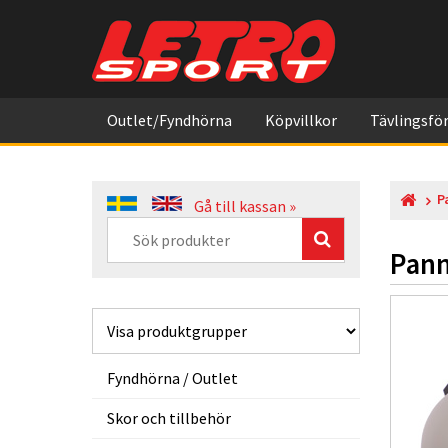
Outlet/Fyndhörna
Köpvillkor
Tävlingsför
P
Gå till kassan »
Pann
Fyndhörna / Outlet
Skor och tillbehör