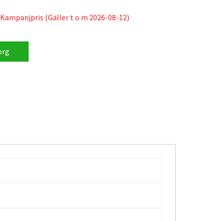
 alla typer av hjälmar samt drivas från 12/24V-
Kampanjpris (Gäller t o m 2026-08-12)
org
inium (BR 009-SP)
dning samt inbyggd powerbank-funktion
)
BR 307)
 602)
lamphus (BR 321)