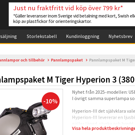
Just nu fraktfritt vid köp över 799 kr*
*Gäller leveranser inom Sverige vid betalning med kort, Swish elle
köp av plastfickor för orienteringskartor.
säljning
Storlekstabell
Kundinloggning
Nyhetsbrev
annlampor och tillbehör
Pannlampspaket
Pannlampspaket M Tiger
lampspaket M Tiger Hyperion 3 (38
Nyhet från 2025-modellen: USB
I övrigt samma superlampa so
-10%
Hyperion-III det självklara val
Hyperion-III levererar en ljus
gäller längd, styrka och bred
Visa hela produktbeskrivnin
ljusbild samt en bekväm och v