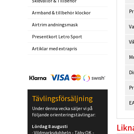
Skidvallor & Tillbehör
Pr
Armband & tillbehör klockor
Airtrim andningsmask
V
Presentkort Letro Sport
Vi
Artiklar med extrapris
M
Di
Pr
Tävlingsförsäljning
EA
Under denna vecka säljer vi på
följande orienteringstävlingar:
Likn
Lördag 8 augusti
· Vildmarksdubbeln - Täby OK -