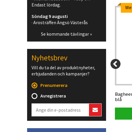
Endast lördag.
Webpris
We
Söndag 9 augusti
-5%
-5%
· Arosträffen Ängsö Västerås
Se kommande tävlingar »
Nyhetsbrev
Vill du ta del av produktnyheter,
350 kr
320 kr
erbjudanden och kampanjer?
50 kr
304 kr
Prenumerera
ongrön
Trimtex Extreme OL-strumpa rosa/vit
Bagheer
Avregistrera
blå
Visa produkt