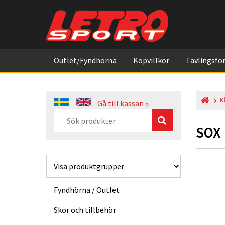
Outlet/Fyndhörna
Köpvillkor
Tävlingsför
K
Gå till kassan »
SOX 
Fyndhörna / Outlet
Skor och tillbehör