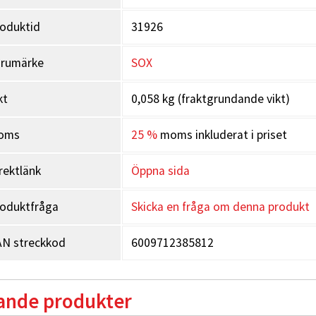
oduktid
31926
arumärke
SOX
kt
0,058 kg (fraktgrundande vikt)
oms
25 %
moms inkluderat i priset
rektlänk
Öppna sida
oduktfråga
Skicka en fråga om denna produkt
N streckkod
6009712385812
ande produkter