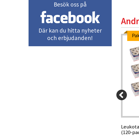
Besök oss på
Andr
Där kan du hitta nyheter
Pak
och erbjudanden!
-5%
170 kr
99 kr
161,50 kr
 vänster
Vapro definitionsfodral, Tube Small
Leukotap
(120-pa