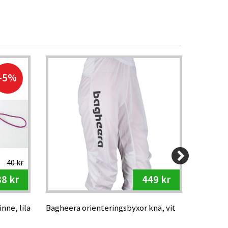
Kam
-5%
40 kr
38 kr
449 kr
nne, lila
Bagheera orienteringsbyxor knä, vit
Swix sil