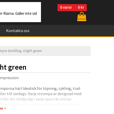
0
varor
0 kr
r Klarna. Gäller inte vid
Kontakta oss
por knälång, slight green
ht green
ompression
porna här! Idealisk för löpning, cykling, trail
ller till vardags. Varje strumpa är designad med
 för att stödja dig i varje sport du utövar.
 strumpupplevelse, med ventilerande övre mesh,
gen
kt PolyLon36-material som får dig att känna som att