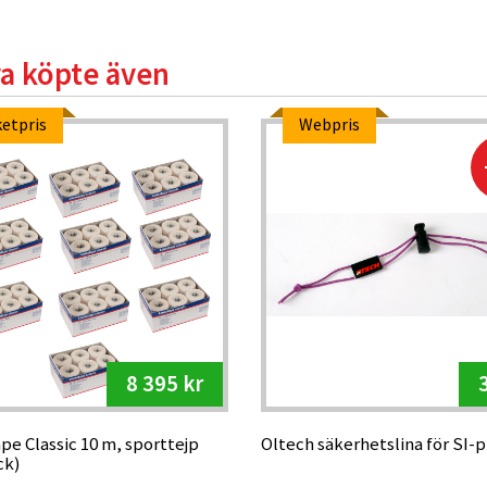
a köpte även
etpris
Webpris
8 395 kr
e Classic 10 m, sporttejp
Oltech säkerhetslina för SI-pi
ck)