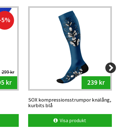
-5%
299 kr
5 kr
239 kr
SOX kompressionsstrumpor knälång,
SOX kom
kurbits blå
solid bl
Visa produkt