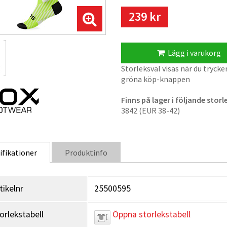
du går på luft.
239 kr
Sox footwear kommer från Syd
mycket mönster och samtidigt 
Bästsäljaren är de med flaggor
Lägg i varukorg
flaggan de snyggaste de produce
Storleksval visas när du trycke
På storlek 32-38 kan det på vis
gröna köp-knappen
Storleken i förpackningen mots
förpackningen.
Finns på lager i följande storl
3842 (EUR 38-42)
Material: Polyester 61%, Spa
Tvättas i 40 grader
ifikationer
Produktinfo
tikelnr
25500595
orlekstabell
Öppna storlekstabell