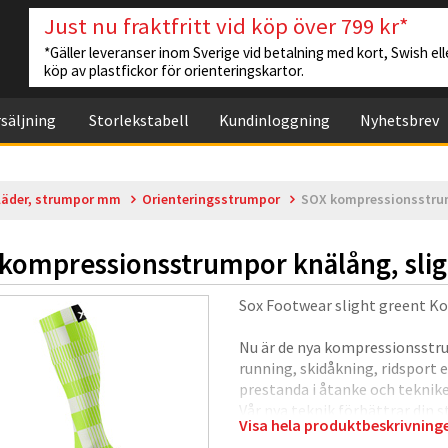
Just nu fraktfritt vid köp över 799 kr*
*Gäller leveranser inom Sverige vid betalning med kort, Swish elle
köp av plastfickor för orienteringskartor.
säljning
Storlekstabell
Kundinloggning
Nyhetsbrev
läder, strumpor mm
Orienteringsstrumpor
SOX kompressionsstrum
kompressionsstrumpor knälång, slig
Sox Footwear slight greent K
Nu är de nya kompressionsstrum
running, skidåkning, ridsport e
prestanda i åtanke och tekniken
Vår nya teknik förbättrar din
Visa hela produktbeskrivnin
förstärkt häl och tå, och mju