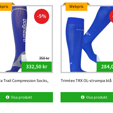
bpris
Webpris
-5%
350 kr
332,50 kr
284,0
a Trail Compression Socks,
Trimtex TRX OL-strumpa blå
Visa produkt
Visa produkt