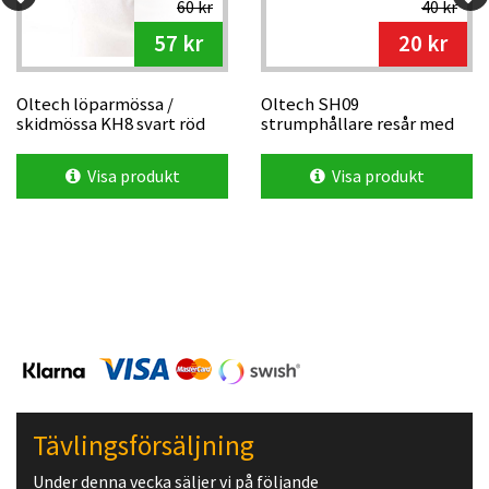
60 kr
40 kr
57 kr
20 kr
Oltech löparmössa /
Oltech SH09
skidmössa KH8 svart röd
strumphållare resår med
logga
kardborre 2 st
Visa produkt
Visa produkt
Tävlingsförsäljning
Under denna vecka säljer vi på följande