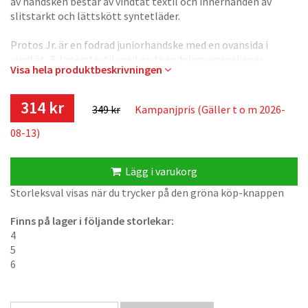
av handsken består av vindtät textil och innerhanden av
slitstarkt och lättskött syntetläder.
Protos Jr. är en fodrad juniorhandske med en ovansida i
vindtät, 3-lagerstextil med goda andningsegenskaper.
Visa hela produktbeskrivningen
lnnerhanden består av slitstarkt syntetläder. Handsken har
även ett foder i micro-fleece som gör denna handske lämplig
när det är kallt ute. Speciellt utvecklad för att passa barnens
314 kr
349 kr
Kampanjpris (Gäller t o m 2026-
mindre och bredare händer under längdskidåkning.
08-13)
Färg:
Svart
Lägg i varukorg
Storlek:
Storleksval visas när du trycker på den gröna köp-knappen
3, 4, 5, 6
Finns på lager i följande storlekar:
Material:
4
Syntet
5
6
Komposition:
Clarino®, Vindavvisande 3-lagerstextil