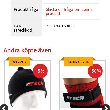
Produktfråga
Skicka en fråga om denna
produkt
EAN
7393266153058
streckkod
Andra köpte även
Webpris
Kampanjpris
-5%
-50%