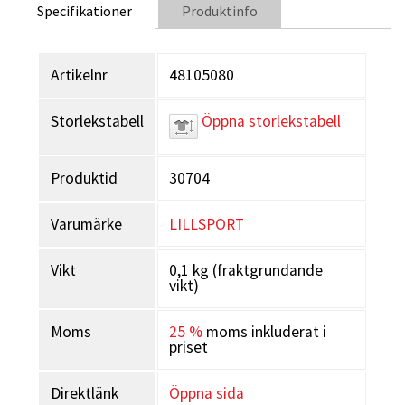
Specifikationer
Produktinfo
Foder:
Fodrad
Passform:
Artikelnr
48105080
Junior
Storlekstabell
Öppna storlekstabell
Typ:
Fingerhandske
Produktid
30704
Varumärke
LILLSPORT
Vikt
0,1 kg (fraktgrundande
vikt)
Moms
25 %
moms inkluderat i
priset
Direktlänk
Öppna sida