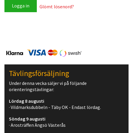
Glömt lösenord?
Tävlingsförsäljning
Under denna vecka säljer vi på följande
orienteringstävlingar:
Lördag 8 augusti
· Vildmarksdubbeln - Täby OK - Endast lördag.
Söndag 9 augusti
· Arosträffen Ängsö Västerås