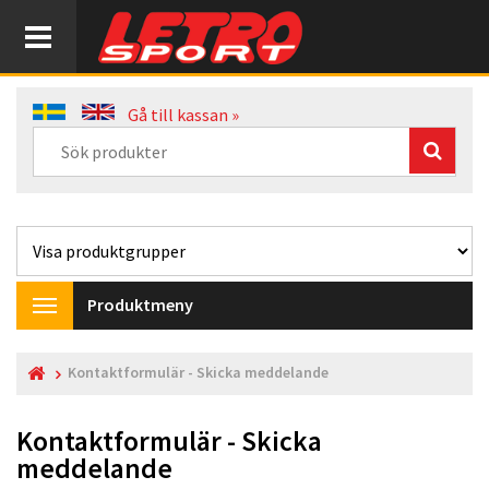
Gå till kassan »
Produktmeny
Toggle
navigation
Kontaktformulär - Skicka meddelande
Kontaktformulär - Skicka
meddelande