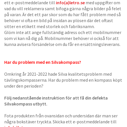
ett e-postmeddelande till
info(a)letro.se
med uppgifter om
vad du vill reklamera samt bifoga gärna några bilder på felet
på varan. Är det ett par skor som du har fått problem med så
behöver vi ofta en bild på insidan av plösen där det oftast
sitter en etikett med storlek och fabriksnamn.
Glöm inte att ange fullständig adress och ett mobilnummer
som vi kan nå dig på. Mobilnummer behöver vi också för att
kunna avisera försändelse om du får en ersättningsleverans.
Har du problem med en Silvakompass?
Omkring år 2021-2022 hade Silva kvalitetsproblem med
tävlingskompasserna. Har du problem med en kompass köpt
under den perioden?
Följ nedanstående instruktion för att få din defekta
Silvakompass utbytt.
Fota produkten från ovansidan och undersidan där man ser
några bokstäver tryckta. Skicka ett e-postmeddelande till