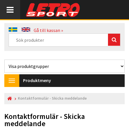
Gå till kassan »
Produktmeny
Toggle
navigation
Kontaktformulär - Skicka meddelande
Kontaktformulär - Skicka
meddelande