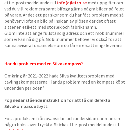
ett e-postmeddelande till
info(a)letro.se
med uppgifter om
vad du vill reklamera samt bifoga gärna några bilder på felet
på varan. Är det ett par skor som du har fått problem med så
behöver vi ofta en bild på insidan av plösen där det oftast
sitter en etikett med storlek och fabriksnamn.
Glöm inte att ange fullständig adress och ett mobilnummer
som vi kan nå dig på. Mobilnummer behöver vi också för att
kunna avisera försändelse om du får en ersättningsleverans.
Har du problem med en Silvakompass?
Omkring år 2021-2022 hade Silva kvalitetsproblem med
tävlingskompasserna. Har du problem med en kompass köpt
under den perioden?
Följ nedanstående instruktion för att få din defekta
Silvakompass utbytt.
Fota produkten från ovansidan och undersidan där man ser
några bokstäver tryckta. Skicka ett e-postmeddelande till