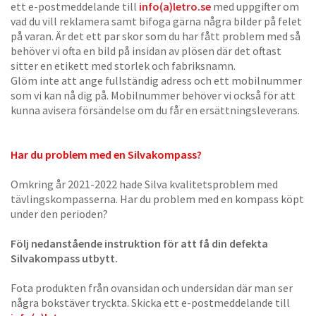
ett e-postmeddelande till
info(a)letro.se
med uppgifter om
vad du vill reklamera samt bifoga gärna några bilder på felet
på varan. Är det ett par skor som du har fått problem med så
behöver vi ofta en bild på insidan av plösen där det oftast
sitter en etikett med storlek och fabriksnamn.
Glöm inte att ange fullständig adress och ett mobilnummer
som vi kan nå dig på. Mobilnummer behöver vi också för att
kunna avisera försändelse om du får en ersättningsleverans.
Har du problem med en Silvakompass?
Omkring år 2021-2022 hade Silva kvalitetsproblem med
tävlingskompasserna. Har du problem med en kompass köpt
under den perioden?
Följ nedanstående instruktion för att få din defekta
Silvakompass utbytt.
Fota produkten från ovansidan och undersidan där man ser
några bokstäver tryckta. Skicka ett e-postmeddelande till