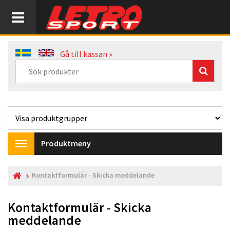
Gå till kassan »
Produktmeny
Toggle
navigation
Kontaktformulär - Skicka meddelande
Kontaktformulär - Skicka
meddelande