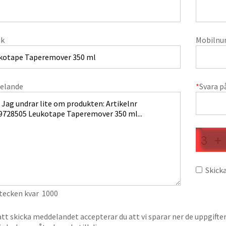
ik
Mobiln
elande
*
Svara p
Skicka
 tecken kvar
1000
t skicka meddelandet accepterar du att vi sparar ner de uppgifte