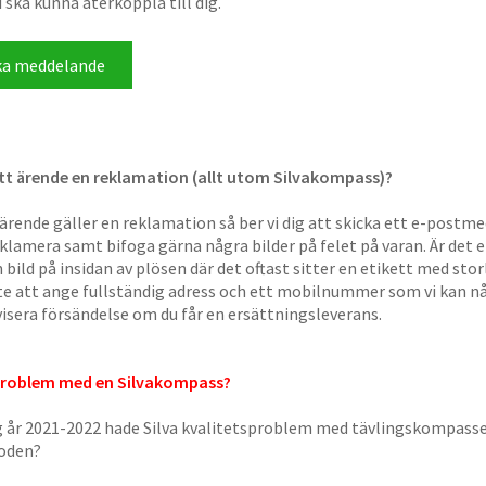
i ska kunna återkoppla till dig.
itt ärende en reklamation (allt utom Silvakompass)?
ärende gäller en reklamation så ber vi dig att skicka ett e-postme
reklamera samt bifoga gärna några bilder på felet på varan. Är det
en bild på insidan av plösen där det oftast sitter en etikett med st
e att ange fullständig adress och ett mobilnummer som vi kan nå
isera försändelse om du får en ersättningsleverans.
problem med en Silvakompass?
 år 2021-2022 hade Silva kvalitetsproblem med tävlingskompass
ioden?