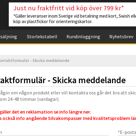
Just nu fraktfritt vid köp över 799 kr*
*Gäller leveranser inom Sverige vid betalning med kort, Swish elle
köp av plastfickor för orienteringskartor.
säljning
Storlekstabell
Kundinloggning
Nyhetsbrev
ontaktformulär - Skicka meddelande
aktformulär - Skicka meddelande
rågor om någon produkt eller vill kontakta oss går det bra att ski
nom 24-48 timmar (vardagar).
äller det en reklamation se info längre ner.
s också info angående Silvakompasser med kvalitetsproblem län
n
*
E-post