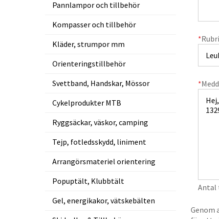
Pannlampor och tillbehör
Kompasser och tillbehör
*
Rubr
Kläder, strumpor mm
Orienteringstillbehör
Svettband, Handskar, Mössor
*
Medd
Cykelprodukter MTB
Ryggsäckar, väskor, camping
Tejp, fotledsskydd, liniment
Arrangörsmateriel orientering
Popuptält, Klubbtält
Antal
Gel, energikakor, vätskebälten
Genom at