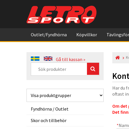
Outlet/Fyndhörna
Köpvillkor
Tävlingsför
K
Gå till kassan »
Kont
Har du f
oftast i
Om det g
Fyndhörna / Outlet
Det finn
Skor och tillbehör
*
Nam