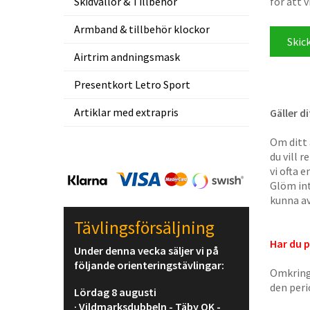
Skidvallor & Tillbehör
för att v
Armband & tillbehör klockor
Airtrim andningsmask
Presentkort Letro Sport
Artiklar med extrapris
Gäller d
Om ditt 
du vill 
vi ofta 
Glöm int
kunna av
Tävlingsförsäljning
Har du 
Under denna vecka säljer vi på
följande orienteringstävlingar:
Omkring
den per
Lördag 8 augusti
· Vildmarksdubbeln - Täby OK -