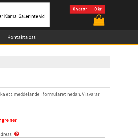
0
varor
0 kr
r Klarna. Gäller inte vid
Kontakta oss
cka ett meddelande i formuläret nedan. Vi svarar
gre ner.
adress