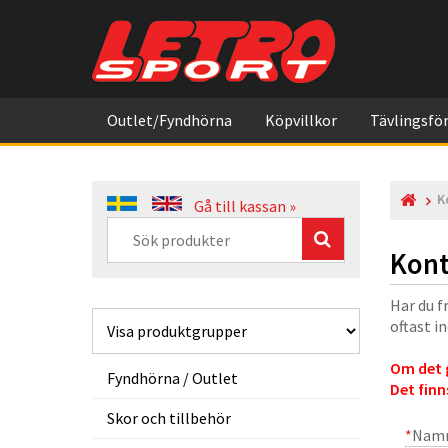
Outlet/Fyndhörna
Köpvillkor
Tävlingsför
K
Gå till kassan »
Kont
Har du f
oftast i
Om det g
Fyndhörna / Outlet
Det finn
Skor och tillbehör
*
Nam