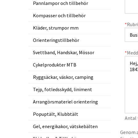
Pannlampor och tillbehör
Kompasser och tillbehör
*
Rubr
Kläder, strumpor mm
Orienteringstillbehör
Svettband, Handskar, Mössor
*
Medd
Cykelprodukter MTB
Ryggsäckar, väskor, camping
Tejp, fotledsskydd, liniment
Arrangörsmateriel orientering
Popuptält, Klubbtält
Antal
Gel, energikakor, vätskebälten
Genom at