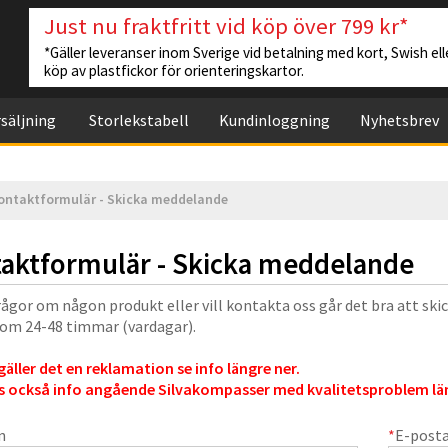
Just nu fraktfritt vid köp över 799 kr*
*Gäller leveranser inom Sverige vid betalning med kort, Swish elle
köp av plastfickor för orienteringskartor.
säljning
Storlekstabell
Kundinloggning
Nyhetsbrev
ontaktformulär - Skicka meddelande
aktformulär - Skicka meddelande
rågor om någon produkt eller vill kontakta oss går det bra att ski
nom 24-48 timmar (vardagar).
äller det en reklamation se info längre ner.
s också info angående Silvakompasser med kvalitetsproblem län
n
*
E-post