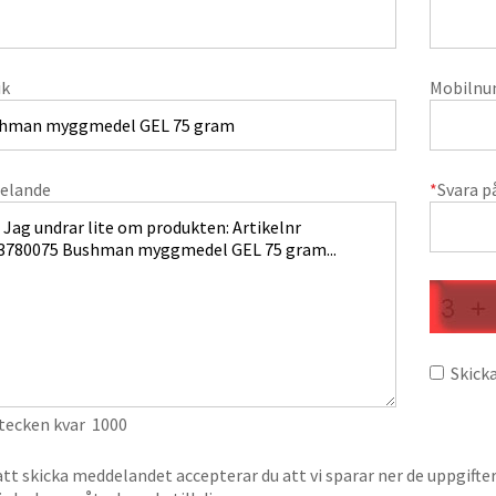
ik
Mobiln
elande
*
Svara p
Skicka
 tecken kvar
1000
t skicka meddelandet accepterar du att vi sparar ner de uppgifte