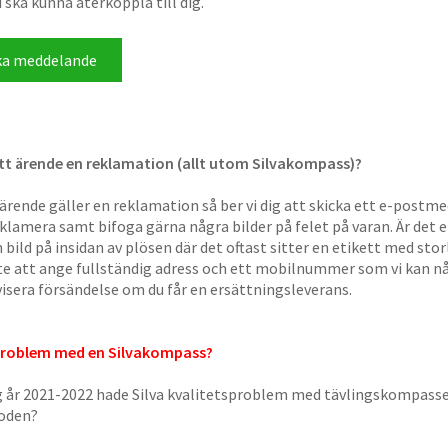
i ska kunna återkoppla till dig.
itt ärende en reklamation (allt utom Silvakompass)?
ärende gäller en reklamation så ber vi dig att skicka ett e-postme
reklamera samt bifoga gärna några bilder på felet på varan. Är det
en bild på insidan av plösen där det oftast sitter en etikett med st
e att ange fullständig adress och ett mobilnummer som vi kan nå
isera försändelse om du får en ersättningsleverans.
problem med en Silvakompass?
 år 2021-2022 hade Silva kvalitetsproblem med tävlingskompass
ioden?