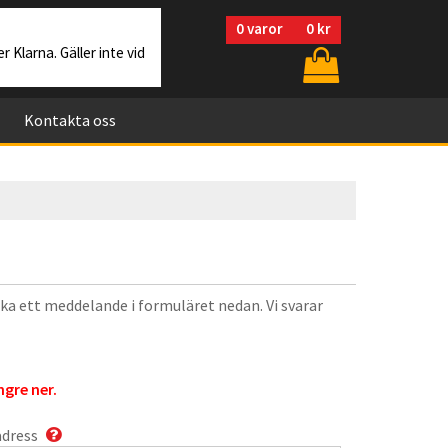
0
varor
0 kr
r Klarna. Gäller inte vid
Kontakta oss
cka ett meddelande i formuläret nedan. Vi svarar
gre ner.
adress