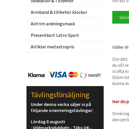
Skidvallor & Tillbehör
för att v
Armband & tillbehör klockor
Airtrim andningsmask
Presentkort Letro Sport
Artiklar med extrapris
Gäller d
Om ditt 
du vill 
vi ofta 
Glöm int
kunna av
Tävlingsförsäljning
Har du 
Under denna vecka säljer vi på
följande orienteringstävlingar:
Omkring
den per
Lördag 8 augusti
· Vildmarksdubbeln - Täby OK -