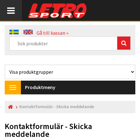
Gå till kassan »
Produktmeny
Toggle
navigation
Kontaktformulär - Skicka meddelande
Kontaktformulär - Skicka
meddelande