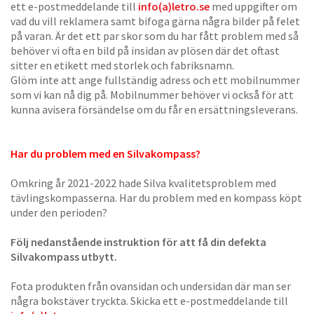
ett e-postmeddelande till
info(a)letro.se
med uppgifter om
vad du vill reklamera samt bifoga gärna några bilder på felet
på varan. Är det ett par skor som du har fått problem med så
behöver vi ofta en bild på insidan av plösen där det oftast
sitter en etikett med storlek och fabriksnamn.
Glöm inte att ange fullständig adress och ett mobilnummer
som vi kan nå dig på. Mobilnummer behöver vi också för att
kunna avisera försändelse om du får en ersättningsleverans.
Har du problem med en Silvakompass?
Omkring år 2021-2022 hade Silva kvalitetsproblem med
tävlingskompasserna. Har du problem med en kompass köpt
under den perioden?
Följ nedanstående instruktion för att få din defekta
Silvakompass utbytt.
Fota produkten från ovansidan och undersidan där man ser
några bokstäver tryckta. Skicka ett e-postmeddelande till